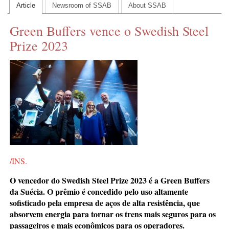
Article
Newsroom of SSAB
About SSAB
CONTACT US
Green Buffers vence o Swedish Steel
INS MAIN WEBSITE
Prize 2023
ABOUT US
/INS.
O vencedor do Swedish Steel Prize 2023 é a Green Buffers
da Suécia. O prêmio é concedido pelo uso altamente
sofisticado pela empresa de aços de alta resistência, que
absorvem energia para tornar os trens mais
seguros para os
passageiros e mais econômicos para os operadores.