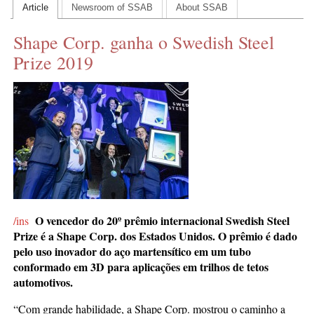
Article
Newsroom of SSAB
About SSAB
CONTACT US
Shape Corp. ganha o Swedish Steel
INS MAIN WEBSITE
Prize 2019
ABOUT US
O vencedor do 20º prêmio internacional Swedish Steel
/ins
Prize é a Shape Corp. dos Estados Unidos. O prêmio é dado
pelo uso inovador do aço martensítico em um tubo
conformado em 3D para aplicações em trilhos de tetos
automotivos.
“Com grande habilidade, a Shape Corp. mostrou o caminho a