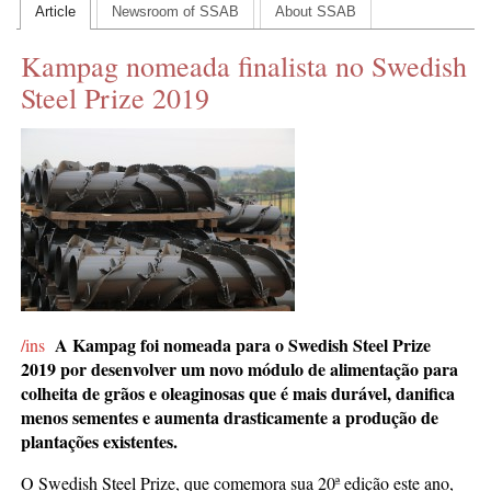
Article
Newsroom of SSAB
About SSAB
CONTACT US
Kampag nomeada finalista no Swedish
INS MAIN WEBSITE
Steel Prize 2019
ABOUT US
A Kampag foi nomeada para o Swedish Steel Prize
/ins
2019 por desenvolver um novo módulo de alimentação para
colheita de grãos e oleaginosas que é mais durável, danifica
menos sementes e aumenta drasticamente a produção de
plantações existentes.
O Swedish Steel Prize, que comemora sua 20ª edição este ano,