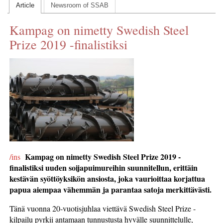
Article
Newsroom of SSAB
CONTACT US
Kampag on nimetty Swedish Steel
INS MAIN WEBSITE
Prize 2019 -finalistiksi
ABOUT US
Kampag on nimetty Swedish Steel Prize 2019 -
/ins
finalistiksi uuden soijapuimureihin suunnitellun, erittäin
kestävän syöttöyksikön ansiosta, joka vaurioittaa korjattua
papua aiempaa vähemmän ja parantaa satoja merkittävästi.
Tänä vuonna 20-vuotisjuhlaa viettävä Swedish Steel Prize -
kilpailu pyrkii antamaan tunnustusta hyvälle suunnittelulle,