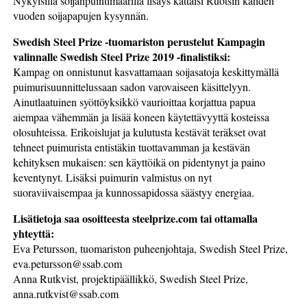
Nykyisillä soijanpuintimäärillä lisäys kattaisi Ruotsin kahden
vuoden soijapapujen kysynnän.
Swedish Steel Prize -tuomariston perustelut Kampagin
valinnalle Swedish Steel Prize 2019 -finalistiksi:
Kampag on onnistunut kasvattamaan soijasatoja keskittymällä
puimurisuunnittelussaan sadon varovaiseen käsittelyyn.
Ainutlaatuinen syöttöyksikkö vaurioittaa korjattua papua
aiempaa vähemmän ja lisää koneen käytettävyyttä kosteissa
olosuhteissa. Erikoislujat ja kulutusta kestävät teräkset ovat
tehneet puimurista entistäkin tuottavamman ja kestävän
kehityksen mukaisen: sen käyttöikä on pidentynyt ja paino
keventynyt. Lisäksi puimurin valmistus on nyt
suoraviivaisempaa ja kunnossapidossa säästyy energiaa.
Lisätietoja saa osoitteesta steelprize.com tai ottamalla
yhteyttä:
Eva Petursson, tuomariston puheenjohtaja, Swedish Steel Prize,
eva.petursson@ssab.com
Anna Rutkvist, projektipäällikkö, Swedish Steel Prize,
anna.rutkvist@ssab.com