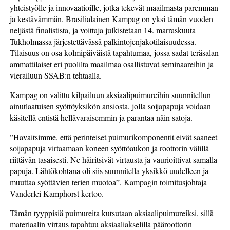
yhteistyölle ja innovaatioille, jotka tekevät maailmasta paremman
ja kestävämmän. Brasilialainen Kampag on yksi tämän vuoden
neljästä finalistista, ja voittaja julkistetaan 14. marraskuuta
Tukholmassa järjestettävässä palkintojenjakotilaisuudessa.
Tilaisuus on osa kolmipäiväistä tapahtumaa, jossa sadat teräsalan
ammattilaiset eri puolilta maailmaa osallistuvat seminaareihin ja
vierailuun SSAB:n tehtaalla.
Kampag on valittu kilpailuun aksiaalipuimureihin suunnitellun
ainutlaatuisen syöttöyksikön ansiosta, jolla soijapapuja voidaan
käsitellä entistä hellävaraisemmin ja parantaa näin satoja.
”Havaitsimme, että perinteiset puimurikomponentit eivät saaneet
soijapapuja virtaamaan koneen syöttöaukon ja roottorin välillä
riittävän tasaisesti. Ne häiritsivät virtausta ja vaurioittivat samalla
papuja. Lähtökohtana oli siis suunnitella yksikkö uudelleen ja
muuttaa syöttävien terien muotoa”, Kampagin toimitusjohtaja
Vanderlei Kamphorst kertoo.
Tämän tyyppisiä puimureita kutsutaan aksiaalipuimureiksi, sillä
materiaalin virtaus tapahtuu aksiaaliakselilla pääroottorin