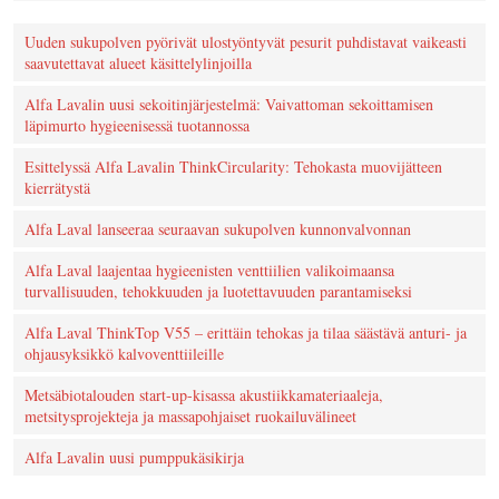
Uuden sukupolven pyörivät ulostyöntyvät pesurit puhdistavat vaikeasti
saavutettavat alueet käsittelylinjoilla
Alfa Lavalin uusi sekoitinjärjestelmä: Vaivattoman sekoittamisen
läpimurto hygieenisessä tuotannossa
Esittelyssä Alfa Lavalin ThinkCircularity: Tehokasta muovijätteen
kierrätystä
Alfa Laval lanseeraa seuraavan sukupolven kunnonvalvonnan
Alfa Laval laajentaa hygieenisten venttiilien valikoimaansa
turvallisuuden, tehokkuuden ja luotettavuuden parantamiseksi
Alfa Laval ThinkTop V55 – erittäin tehokas ja tilaa säästävä anturi- ja
ohjausyksikkö kalvoventtiileille
Metsäbiotalouden start-up-kisassa akustiikkamateriaaleja,
metsitysprojekteja ja massapohjaiset ruokailuvälineet
Alfa Lavalin uusi pumppukäsikirja