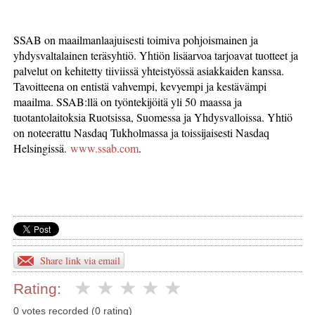
SSAB on maailmanlaajuisesti toimiva pohjoismainen ja
yhdysvaltalainen teräsyhtiö. Yhtiön lisäarvoa tarjoavat tuotteet ja
palvelut on kehitetty tiiviissä yhteistyössä asiakkaiden kanssa.
Tavoitteena on entistä vahvempi, kevyempi ja kestävämpi
maailma. SSAB:llä on työntekijöitä yli 50 maassa ja
tuotantolaitoksia Ruotsissa, Suomessa ja Yhdysvalloissa. Yhtiö
on noteerattu Nasdaq Tukholmassa ja toissijaisesti Nasdaq
Helsingissä.
www.ssab.com
.
Share link via email
Rating:
0 votes recorded (0 rating)