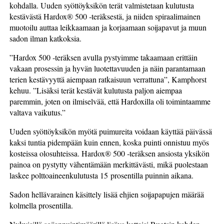
kohdalla. Uuden syöttöyksikön terät valmistetaan kulutusta
kestävästä Hardox® 500 ‑teräksestä, ja niiden spiraalimainen
muotoilu auttaa leikkaamaan ja korjaamaan soijapavut ja muun
sadon ilman katkoksia.
”Hardox 500 ‑teräksen avulla pystyimme takaamaan erittäin
vakaan prosessin ja hyvän luotettavuuden ja näin parantamaan
terien kestävyyttä aiempaan ratkaisuun verrattuna”, Kamphorst
kehuu. ”Lisäksi terät kestävät kulutusta paljon aiempaa
paremmin, joten on ilmiselvää, että Hardoxilla oli toimintaamme
valtava vaikutus.”
Uuden syöttöyksikön myötä puimureita voidaan käyttää päivässä
kaksi tuntia pidempään kuin ennen, koska puinti onnistuu myös
kosteissa olosuhteissa. Hardox® 500 ‑teräksen ansiosta yksikön
painoa on pystytty vähentämään merkittävästi, mikä puolestaan
laskee polttoaineenkulutusta 15 prosentilla puinnin aikana.
Sadon hellävarainen käsittely lisää ehjien soijapapujen määrää
kolmella prosentilla.