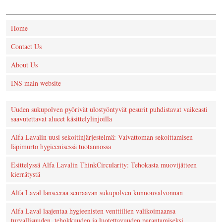
Home
Contact Us
About Us
INS main website
Uuden sukupolven pyörivät ulostyöntyvät pesurit puhdistavat vaikeasti
saavutettavat alueet käsittelylinjoilla
Alfa Lavalin uusi sekoitinjärjestelmä: Vaivattoman sekoittamisen
läpimurto hygieenisessä tuotannossa
Esittelyssä Alfa Lavalin ThinkCircularity: Tehokasta muovijätteen
kierrätystä
Alfa Laval lanseeraa seuraavan sukupolven kunnonvalvonnan
Alfa Laval laajentaa hygieenisten venttiilien valikoimaansa
turvallisuuden, tehokkuuden ja luotettavuuden parantamiseksi