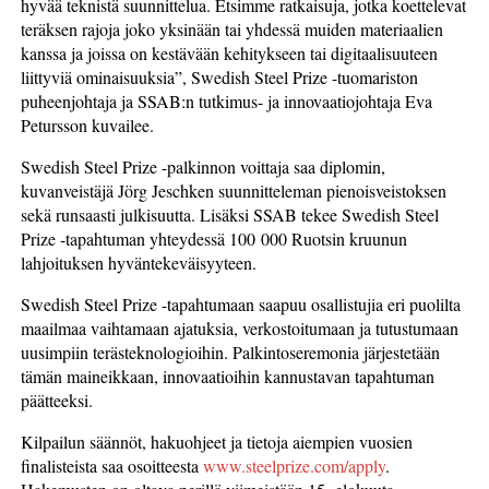
hyvää teknistä suunnittelua. Etsimme ratkaisuja, jotka koettelevat
teräksen rajoja joko yksinään tai yhdessä muiden materiaalien
kanssa ja joissa on kestävään kehitykseen tai digitaalisuuteen
liittyviä ominaisuuksia”, Swedish Steel Prize -tuomariston
puheenjohtaja ja SSAB:n tutkimus- ja innovaatiojohtaja Eva
Petursson kuvailee.
Swedish Steel Prize -palkinnon voittaja saa diplomin,
kuvanveistäjä Jörg Jeschken suunnitteleman pienoisveistoksen
sekä runsaasti julkisuutta. Lisäksi SSAB tekee Swedish Steel
Prize -tapahtuman yhteydessä 100 000 Ruotsin kruunun
lahjoituksen hyväntekeväisyyteen.
Swedish Steel Prize -tapahtumaan saapuu osallistujia eri puolilta
maailmaa vaihtamaan ajatuksia, verkostoitumaan ja tutustumaan
uusimpiin terästeknologioihin. Palkintoseremonia järjestetään
tämän maineikkaan, innovaatioihin kannustavan tapahtuman
päätteeksi.
Kilpailun säännöt, hakuohjeet ja tietoja aiempien vuosien
finalisteista saa osoitteesta
www.steelprize.com/apply
.