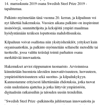
14. marraskuuta 2019 osana Swedish Steel Prize 2019 -
tapahtumaa.
Palkinto myönnetään tänä vuonna 20. kerran, ja kilpailuun voi
nyt lähettää hakemuksia. Vuosien aikana palkinto on inspiroinut
insinöörejä, suunnittelijoita ja keksijöitä ympäri maailmaa
hyödyntämään teräksen loputtomia mahdollisuuksia.
Kilpailuun voivat osallistua niin yksityishenkilöt, yritykset kuin
organisaatiotkin, ja palkinto myönnetään sellaiselle metodille tai
tuotteelle, jossa valittu teräslaji toimii parhaiten osana
merkittävää innovaatiota.
Hakemukset arvioi riippumaton tuomaristo. Arvioinnissa
kiinnitetään huomiota ideoiden innovatiivisuuteen, luovuuteen,
ympäristötietoisuuteen sekä suoritus- ja kilpailukykyyn.
Kannustamme erityisesti lähettämään ehdotuksia, jotka tuovat
esiin uudenlaista ajattelua ja jotka liittyvät ympäristöön,
digitaalisiin ratkaisuihin ja talouden uusiin trendeihin.
”Swedish Steel Prize -palkinnolla juhlistetaan innovaatioita ja