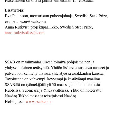
Hakemusten on oltava perillä viimeistään 15. elokuuta.
Lisätietoja:
Eva Petursson, tuomariston puheenjohtaja, Swedish Steel Prize,
eva.petursson@ssab.com
Anna Rutkvist, projektipäällikkö, Swedish Steel Prize,
anna.rutkvist@ssab.com
SSAB on maailmanlaajuisesti toimiva pohjoismainen ja
yhdysvaltalainen teräsyhtiö. Yhtiön lisäarvoa tarjoavat tuotteet ja
palvelut on kehitetty tiiviissä yhteistyössä asiakkaiden kanssa.
Tavoitteena on vahvempi, kevyempi ja kestävämpi maailma.
SSAB:llä on työntekijöitä yli 50 maassa ja tuotantolaitoksia
Ruotsissa, Suomessa ja Yhdysvalloissa. Yhtiö on noteerattu
Nasdaq Tukholmassa ja toissijaisesti Nasdaq
Helsingissä.
www.ssab.com
.