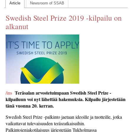
Article
Newsroom of SSAB
CONTACT US
Swedish Steel Prize 2019 -kilpailu on
INS MAIN WEBSITE
alkanut
ABOUT US
Teräsalan arvostetuimpaan Swedish Steel Prize -
/ins
kilpailuun voi nyt lähettää hakemuksia. Kilpailu järjestetään
tänä vuonna 20. kerran.
Swedish Steel Prize -palkinto jaetaan ideoille ja tuotteille, jotka
vaikuttavat tulevaisuuden teräsratkaisuihin.
Palkintojenjakotilaisuus järjestetään Tukholmassa