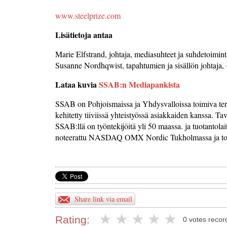
www.steelprize.com
Lisätietoja antaa
Marie Elfstrand, johtaja, mediasuhteet ja suhdetoimin
Susanne Nordhqwist, tapahtumien ja sisällön johtaja
Lataa kuvia
SSAB:n Mediapankista
SSAB on Pohjoismaissa ja Yhdysvalloissa toimiva teräs
kehitetty tiiviissä yhteistyössä asiakkaiden kanssa. 
SSAB:llä on työntekijöitä yli 50 maassa. ja tuotantol
noteerattu NASDAQ OMX Nordic Tukholmassa ja to
Share link via email
Rating:
0 votes recor