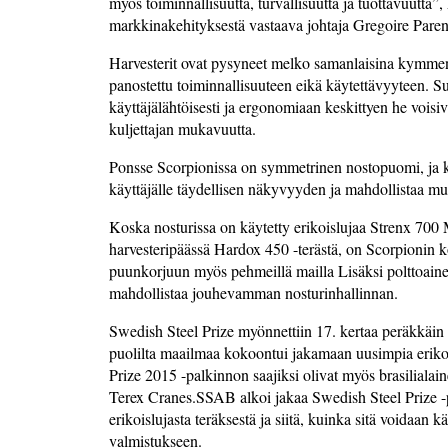
myös toiminnallisuutta, turvallisuutta ja tuottavuutta
markkinakehityksestä vastaava johtaja Gregoire Paren
Harvesterit ovat pysyneet melko samanlaisina kymmeniä
panostettu toiminnallisuuteen eikä käytettävyyteen. S
käyttäjälähtöisesti ja ergonomiaan keskittyen he vois
kuljettajan mukavuutta.
Ponsse Scorpionissa on symmetrinen nostopuomi, ja kul
käyttäjälle täydellisen näkyvyyden ja mahdollistaa m
Koska nosturissa on käytetty erikoislujaa Strenx 700 
harvesteripäässä Hardox 450 -terästä, on Scorpionin 
puunkorjuun myös pehmeillä mailla Lisäksi polttoain
mahdollistaa jouhevamman nosturinhallinnan.
Swedish Steel Prize myönnettiin 17. kertaa peräkkäin 
puolilta maailmaa kokoontui jakamaan uusimpia erikois
Prize 2015 -palkinnon saajiksi olivat myös brasilialai
Terex Cranes.SSAB alkoi jakaa Swedish Steel Prize -p
erikoislujasta teräksestä ja siitä, kuinka sitä voidaa
valmistukseen.