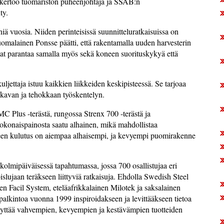
”, kertoo tuomariston puheenjohtaja ja SSAB:n
ty.
 vuosia. Niiden perinteisissä suunnitteluratkaisuissa on
uomalainen Ponsse päätti, että rakentamalla uuden harvesterin
ivat parantaa samalla myös sekä koneen suorituskykyä että
jettaja istuu kaikkien liikkeiden keskipisteessä. Se tarjoaa
ukavan ja tehokkaan työskentelyn.
MC Plus -terästä, rungossa Strenx 700 -terästä ja
kokonaispainosta saatu alhainen, mikä mahdollistaa
een kulutus on aiempaa alhaisempi, ja kevyempi puomirakenne
kolmipäiväisessä tapahtumassa, jossa 700 osallistujaa eri
lujaan teräkseen liittyviä ratkaisuja. Ehdolla Swedish Steel
nen Facil System, eteläafrikkalainen Milotek ja saksalainen
alkintoa vuonna 1999 inspiroidakseen ja levittääkseen tietoa
n käyttää vahvempien, kevyempien ja kestävämpien tuotteiden