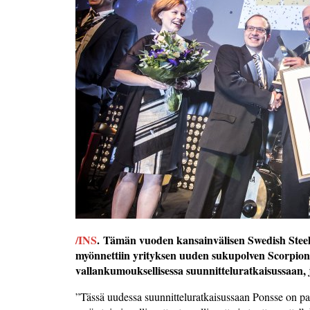
/INS
. Tämän vuoden kansainvälisen Swedish Steel 
myönnettiin yrityksen uuden sukupolven Scorpion-h
vallankumouksellisessa suunnitteluratkaisussaan,
”Tässä uudessa suunnitteluratkaisussaan Ponsse on par