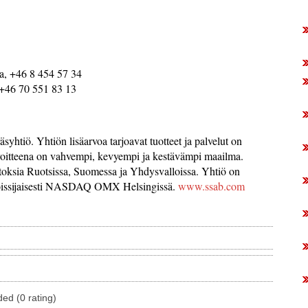
ta, +46 8 454 57 34
, +46 70 551 83 13
yhtiö. Yhtiön lisäarvoa tarjoavat tuotteet ja palvelut on
Tavoitteena on vahvempi, kevyempi ja kestävämpi maailma.
aitoksia Ruotsissa, Suomessa ja Yhdysvalloissa. Yhtiö on
issijaisesti NASDAQ OMX Helsingissä.
www.ssab.com
ded (0 rating)