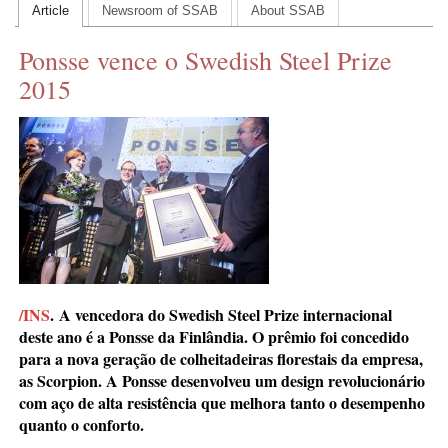
Article
Newsroom of SSAB
About SSAB
CONTACT US
Ponsse vence o Swedish Steel Prize
INS MAIN WEBSITE
2015
ABOUT US
/INS
.
A vencedora do Swedish Steel Prize internacional
deste ano é a Ponsse da Finlândia. O prêmio foi concedido
para a nova geração de colheitadeiras florestais da empresa,
as Scorpion. A Ponsse desenvolveu um design revolucionário
com aço de alta resistência que melhora tanto o desempenho
quanto o conforto.