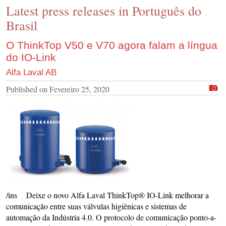
Latest press releases in Português do
CONTACT US
Brasil
INS MAIN WEBSITE
ABOUT US
O ThinkTop V50 e V70 agora falam a língua
do IO-Link
Alfa Laval AB
Published on
Fevereiro 25, 2020
/ins Deixe o novo Alfa Laval ThinkTop® IO-Link melhorar a
comunicação entre suas válvulas higiênicas e sistemas de
automação da Indústria 4.0. O protocolo de comunicação ponto-a-