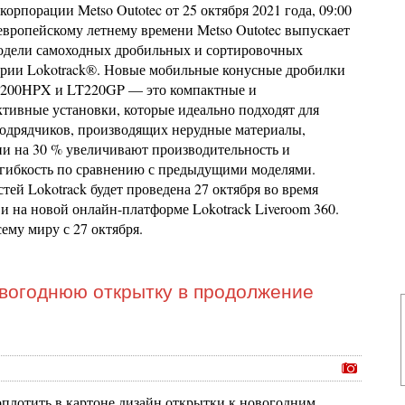
корпорации Metso Outotec от 25 октября 2021 года, 09:00
европейскому летнему времени Metso Outotec выпускает
одели самоходных дробильных и сортировочных
ерии Lokotrack®. Новые мобильные конусные дробилки
T200HPX и LT220GP — это компактные и
тивные установки, которые идеально подходят для
подрядчиков, производящих нерудные материалы,
ни на 30 % увеличивают производительность и
гибкость по сравнению с предыдущими моделями.
тей Lokotrack будет проведена 27 октября во время
и на новой онлайн-платформе Lokotrack Liveroom 360.
ему миру с 27 октября.
овогоднюю открытку в продолжение
воплотить в картоне дизайн открытки к новогодним