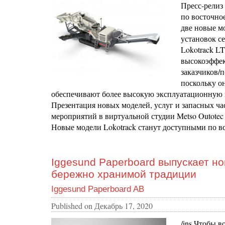
Пресс-релиз 
по восточно
две новые м
установок с
Lokotrack L
высокоэффек
заказчиков/
поскольку о
обеспечивают более высокую эксплуатационную 
Презентация новых моделей, услуг и запасных час
мероприятий в виртуальной студии Metso Outotec 
Новые модели Lokotrack станут доступными по вс
Iggesund Paperboard выпускает н
бережно хранимой традиции
Iggesund Paperboard AB
Published on
Декабрь 17, 2020
/ins Чтобы 