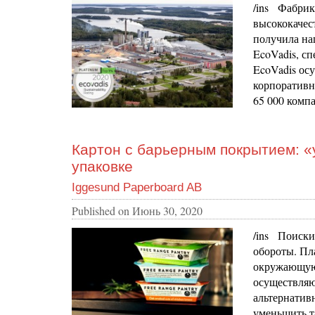
/ins Фабрик
высококачест
получила на
EcoVadis, с
EcoVadis ос
корпоративн
65 000 компа
Картон с барьерным покрытием: «
упаковке
Iggesund Paperboard AB
Published on
Июнь 30, 2020
/ins Поиски
обороты. Пл
окружающую 
осуществляю
альтернатив
уменьшить т