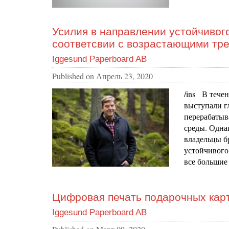
Усилия в направлении устойчивог
соответсвии с возрастающими тр
Iggesund Paperboard AB
Published on
Апрель 23, 2020
/ins В тече
выступали г
перерабаты
среды. Одна
владельцы б
устойчивого
все большие
Цифровая печать подарочных карт
Iggesund Paperboard AB