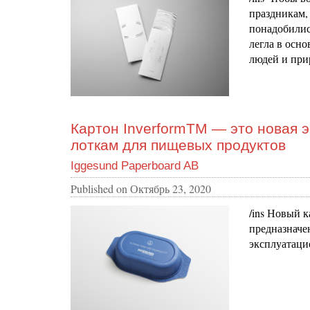
праздникам, 
понадобилис
легла в осн
людей и при
Картон InverformTM — это новая 
лоткам для пищевых продуктов
Iggesund Paperboard AB
Published on
Октябрь 23, 2020
/ins Новый к
предназначен
эксплуатаци