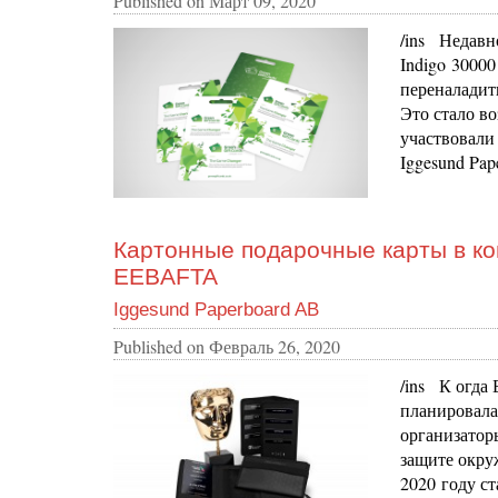
Published on
Март 09, 2020
/ins Недав
Indigo 3000
переналадит
Это стало в
участвовали 
Iggesund Pap
Картонные подарочные карты в ко
EEBAFTA
Iggesund Paperboard AB
Published on
Февраль 26, 2020
/ins К огда
планировала
организатор
защите окру
2020 году с