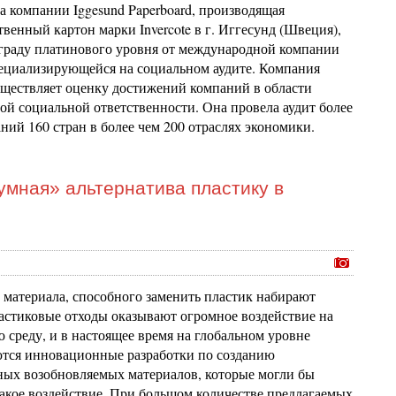
а компании Iggesund Paperboard, производящая
венный картон марки Invercote в г. Иггесунд (Швеция),
граду платинового уровня от международной компании
пециализирующейся на социальном аудите. Компания
уществляет оценку достижений компаний в области
ой социальной ответственности. Она провела аудит более
ний 160 стран в более чем 200 отраслях экономики.
умная» альтернатива пластику в
 материала, способного заменить пластик набирают
астиковые отходы оказывают огромное воздействие на
среду, и в настоящее время на глобальном уровне
тся инновационные разработки по созданию
ных возобновляемых материалов, которые могли бы
акое воздействие. При большом количестве предлагаемых