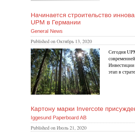
Начинается строительство иннова
UPM в Германии
General News
Published on
Октябрь 13, 2020
Сегодня UPM
современней
Инвестиции 
этап в стра
Картону марки Invercote присужде
Iggesund Paperboard AB
Published on
Июль 21, 2020