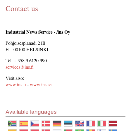
Contact us
CONTACT US
INS MAIN WEBSITE
ABOUT US
Industrial News Service - /ins Oy
Pohjoisesplanadi 21B
FI - 00100 HELSINKI
Tel: + 358 9 6120 990
services@ins.fi
Visit also:
www.ins.fi
-
www.ins.se
Available languages