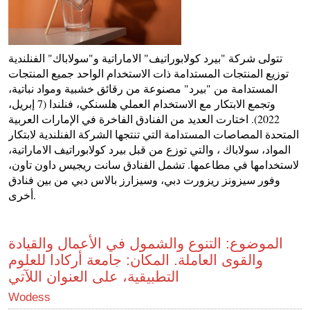
تتولى شركة "بيرد كولابوراتيف" الاماراتية و"سولاباك" الفنلندية
توزيع المنتجات المستدامة ذات الاستخدام الواحد جميع المنتجات
المستدامة من "بيرد" مصنوعة من رقائق خشبية ومواد نباتية،
وتجمع الابتكار مع الاستخدام العملي هلسنكي، فنلندا (7 إبريل،
2022). اختارت العديد من الفنادق الفاخرة في الإمارات العربية
المتحدة المصاصات المستدامة التي تنتجها الشركة الفنلندية لابتكار
المواد، سولاباك ، والتي توزع من قبل بيرد كولابوراتيف الاماراتية،
لاستخدامها في مطاعمها. تشمل الفنادق سانت ريجيس داون تاون،
وفور سيزونز ريزورت دبي، وسيزارز بالاس دبي من بين فنادق
أخرى.
الموضوع: التنوع والشمول في الأعمال والقيادة
والقوى العاملة. المكان: جامعة أركادا للعلوم
التطبيقية، على العنوان اللآتي
Wodess