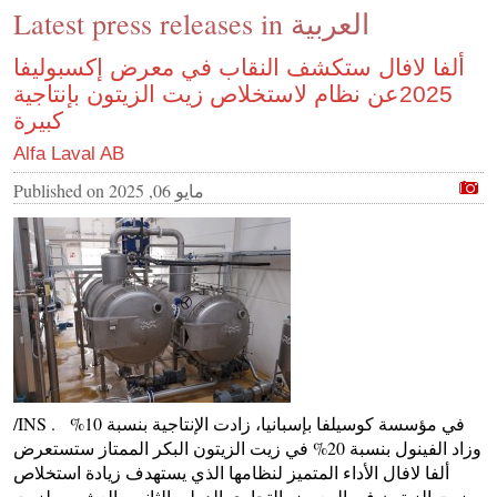
Latest press releases in العربية
CONTACT US
INS MAIN WEBSITE
ألفا لافال ستكشف النقاب في معرض إكسبوليفا
2025عن نظام لاستخلاص زيت الزيتون بإنتاجية
ABOUT US
كبيرة
Alfa Laval AB
مايو 06, 2025
Published on
/INS . في مؤسسة كوسيلفا بإسبانيا، زادت الإنتاجية بنسبة 10%
وزاد الفينول بنسبة 20% في زيت الزيتون البكر الممتاز ستستعرض
ألفا لافال الأداء المتميز لنظامها الذي يستهدف زيادة استخلاص
زيت الزيتون في المعرض التجاري الدولي الثاني والعشرين لزيت