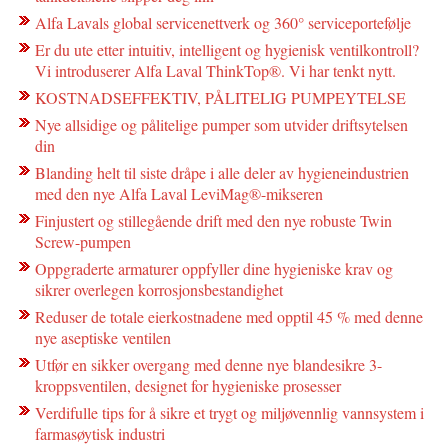
Alfa Lavals global servicenettverk og 360° serviceportefølje
Er du ute etter intuitiv, intelligent og hygienisk ventilkontroll?
Vi introduserer Alfa Laval ThinkTop®. Vi har tenkt nytt.
KOSTNADSEFFEKTIV, PÅLITELIG PUMPEYTELSE
Nye allsidige og pålitelige pumper som utvider driftsytelsen
din
Blanding helt til siste dråpe i alle deler av hygieneindustrien
med den nye Alfa Laval LeviMag®-mikseren
Finjustert og stillegående drift med den nye robuste Twin
Screw-pumpen
Oppgraderte armaturer oppfyller dine hygieniske krav og
sikrer overlegen korrosjonsbestandighet
Reduser de totale eierkostnadene med opptil 45 % med denne
nye aseptiske ventilen
Utfør en sikker overgang med denne nye blandesikre 3-
kroppsventilen, designet for hygieniske prosesser
Verdifulle tips for å sikre et trygt og miljøvennlig vannsystem i
farmasøytisk industri