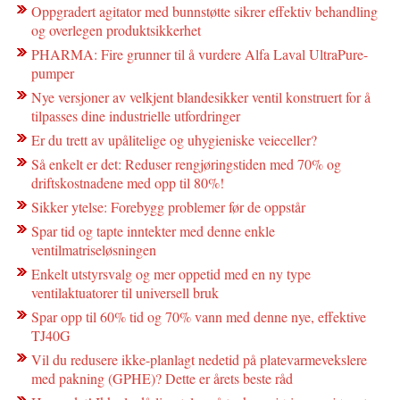
Oppgradert agitator med bunnstøtte sikrer effektiv behandling
og overlegen produktsikkerhet
PHARMA: Fire grunner til å vurdere Alfa Laval UltraPure-
pumper
Nye versjoner av velkjent blandesikker ventil konstruert for å
tilpasses dine industrielle utfordringer
Er du trett av upålitelige og uhygieniske veieceller?
Så enkelt er det: Reduser rengjøringstiden med 70% og
driftskostnadene med opp til 80%!
Sikker ytelse: Forebygg problemer før de oppstår
Spar tid og tapte inntekter med denne enkle
ventilmatriseløsningen
Enkelt utstyrsvalg og mer oppetid med en ny type
ventilaktuatorer til universell bruk
Spar opp til 60% tid og 70% vann med denne nye, effektive
TJ40G
Vil du redusere ikke-planlagt nedetid på platevarmevekslere
med pakning (GPHE)? Dette er årets beste råd