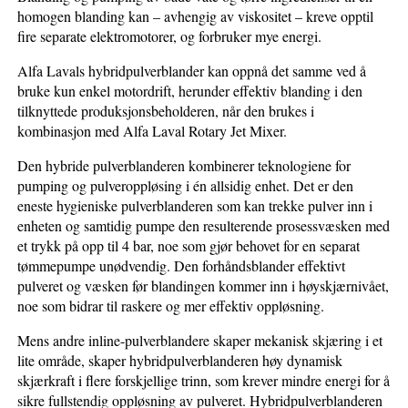
homogen blanding kan – avhengig av viskositet – kreve opptil
fire separate elektromotorer, og forbruker mye energi.
Alfa Lavals hybridpulverblander kan oppnå det samme ved å
bruke kun enkel motordrift, herunder effektiv blanding i den
tilknyttede produksjonsbeholderen, når den brukes i
kombinasjon med Alfa Laval Rotary Jet Mixer.
Den hybride pulverblanderen kombinerer teknologiene for
pumping og pulveroppløsing i én allsidig enhet. Det er den
eneste hygieniske pulverblanderen som kan trekke pulver inn i
enheten og samtidig pumpe den resulterende prosessvæsken med
et trykk på opp til 4 bar, noe som gjør behovet for en separat
tømmepumpe unødvendig. Den forhåndsblander effektivt
pulveret og væsken før blandingen kommer inn i høyskjærnivået,
noe som bidrar til raskere og mer effektiv oppløsning.
Mens andre inline-pulverblandere skaper mekanisk skjæring i et
lite område, skaper hybridpulverblanderen høy dynamisk
skjærkraft i flere forskjellige trinn, som krever mindre energi for å
sikre fullstendig oppløsning av pulveret. Hybridpulverblanderen