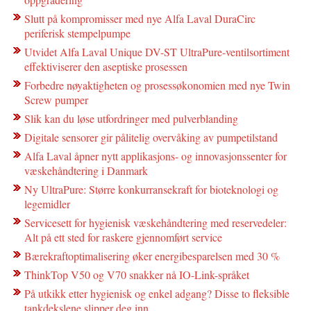
Slutt på kompromisser med nye Alfa Laval DuraCirc
periferisk stempelpumpe
Utvidet Alfa Laval Unique DV-ST UltraPure-ventilsortiment
effektiviserer den aseptiske prosessen
Forbedre nøyaktigheten og prosessøkonomien med nye Twin
Screw pumper
Slik kan du løse utfordringer med pulverblanding
Digitale sensorer gir pålitelig overvåking av pumpetilstand
Alfa Laval åpner nytt applikasjons- og innovasjonssenter for
væskehåndtering i Danmark
Ny UltraPure: Større konkurransekraft for bioteknologi og
legemidler
Servicesett for hygienisk væskehåndtering med reservedeler:
Alt på ett sted for raskere gjennomført service
Bærekraftoptimalisering øker energibesparelsen med 30 %
ThinkTop V50 og V70 snakker nå IO-Link-språket
På utkikk etter hygienisk og enkel adgang? Disse to fleksible
tankdekslene slipper deg inn