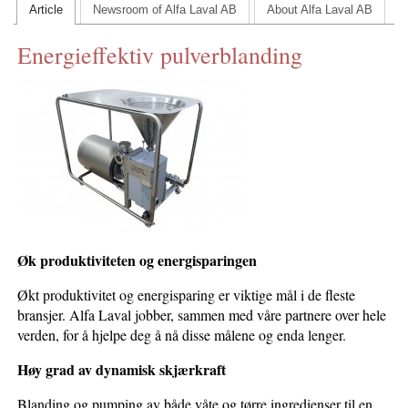
Article
Newsroom of Alfa Laval AB
About Alfa Laval AB
CONTACT US
Energieffektiv pulverblanding
INS MAIN WEBSITE
ABOUT US
Øk produktiviteten og energisparingen
Økt produktivitet og energisparing er viktige mål i de fleste
bransjer. Alfa Laval jobber, sammen med våre partnere over hele
verden, for å hjelpe deg å nå disse målene og enda lenger.
Høy grad av dynamisk skjærkraft
Blanding og pumping av både våte og tørre ingredienser til en