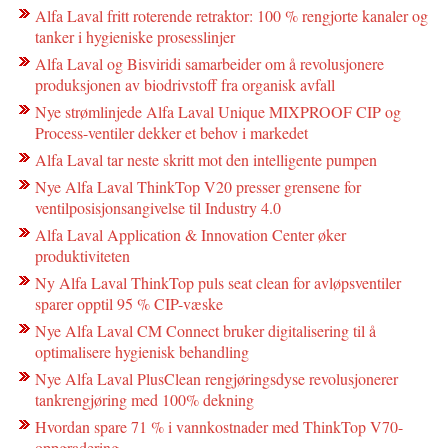
Alfa Laval fritt roterende retraktor: 100 % rengjorte kanaler og
tanker i hygieniske prosesslinjer
Alfa Laval og Bisviridi samarbeider om å revolusjonere
produksjonen av biodrivstoff fra organisk avfall
Nye strømlinjede Alfa Laval Unique MIXPROOF CIP og
Process-ventiler dekker et behov i markedet
Alfa Laval tar neste skritt mot den intelligente pumpen
Nye Alfa Laval ThinkTop V20 presser grensene for
ventilposisjonsangivelse til Industry 4.0
Alfa Laval Application & Innovation Center øker
produktiviteten
Ny Alfa Laval ThinkTop puls seat clean for avløpsventiler
sparer opptil 95 % CIP-væske
Nye Alfa Laval CM Connect bruker digitalisering til å
optimalisere hygienisk behandling
Nye Alfa Laval PlusClean rengjøringsdyse revolusjonerer
tankrengjøring med 100% dekning
Hvordan spare 71 % i vannkostnader med ThinkTop V70-
oppgradering