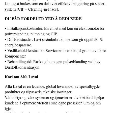
kan også brukes som en del av et effektivt rengjøring-på-stedet-
system (CIP – Cleaning-in-Place).
DU FÅR FORDELER VED Å REDUSERE
• Installasjonskostnader: En enhet med kun én elektromotor for
pulverblanding, pumping og CIP.
• Driftskostnader: Lavt strømforbruk, noe som gir opptil 50 %
energibesparelse.
• Vedlikeholdskostnader: Service er forenklet på grunn av færre
komponenter.
• Behandlingstid: Rask og homogen pulverblanding ved høy
tørrstoffkonsentrasjon.
Kort om Alfa Laval
Alfa Laval er en ledende, global leverandør av spesialbygde
produkter og tilpassede tekniske løsninger.
Vårt utstyr og våre systemer og tjenester er utviklet for å hjelpe
kundene å optimere ytelsen i sine egne prosesser. Om og om
igjen.