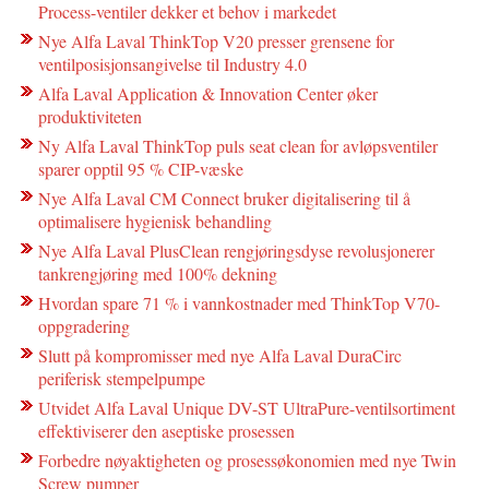
Process-ventiler dekker et behov i markedet
Nye Alfa Laval ThinkTop V20 presser grensene for
ventilposisjonsangivelse til Industry 4.0
Alfa Laval Application & Innovation Center øker
produktiviteten
Ny Alfa Laval ThinkTop puls seat clean for avløpsventiler
sparer opptil 95 % CIP-væske
Nye Alfa Laval CM Connect bruker digitalisering til å
optimalisere hygienisk behandling
Nye Alfa Laval PlusClean rengjøringsdyse revolusjonerer
tankrengjøring med 100% dekning
Hvordan spare 71 % i vannkostnader med ThinkTop V70-
oppgradering
Slutt på kompromisser med nye Alfa Laval DuraCirc
periferisk stempelpumpe
Utvidet Alfa Laval Unique DV-ST UltraPure-ventilsortiment
effektiviserer den aseptiske prosessen
Forbedre nøyaktigheten og prosessøkonomien med nye Twin
Screw pumper