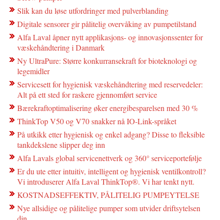
Slik kan du løse utfordringer med pulverblanding
Digitale sensorer gir pålitelig overvåking av pumpetilstand
Alfa Laval åpner nytt applikasjons- og innovasjonssenter for
væskehåndtering i Danmark
Ny UltraPure: Større konkurransekraft for bioteknologi og
legemidler
Servicesett for hygienisk væskehåndtering med reservedeler:
Alt på ett sted for raskere gjennomført service
Bærekraftoptimalisering øker energibesparelsen med 30 %
ThinkTop V50 og V70 snakker nå IO-Link-språket
På utkikk etter hygienisk og enkel adgang? Disse to fleksible
tankdekslene slipper deg inn
Alfa Lavals global servicenettverk og 360° serviceportefølje
Er du ute etter intuitiv, intelligent og hygienisk ventilkontroll?
Vi introduserer Alfa Laval ThinkTop®. Vi har tenkt nytt.
KOSTNADSEFFEKTIV, PÅLITELIG PUMPEYTELSE
Nye allsidige og pålitelige pumper som utvider driftsytelsen
din