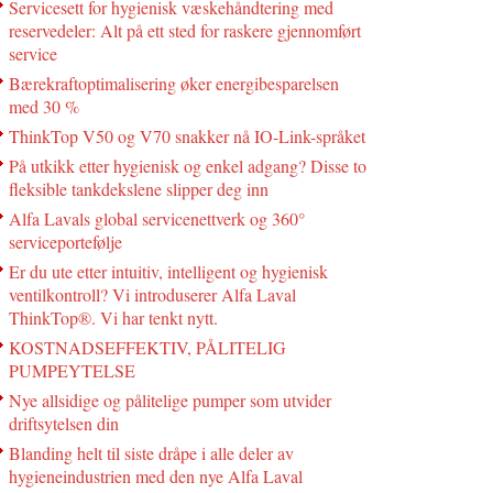
Servicesett for hygienisk væskehåndtering med
reservedeler: Alt på ett sted for raskere gjennomført
service
Bærekraftoptimalisering øker energibesparelsen
med 30 %
ThinkTop V50 og V70 snakker nå IO-Link-språket
På utkikk etter hygienisk og enkel adgang? Disse to
fleksible tankdekslene slipper deg inn
Alfa Lavals global servicenettverk og 360°
serviceportefølje
Er du ute etter intuitiv, intelligent og hygienisk
ventilkontroll? Vi introduserer Alfa Laval
ThinkTop®. Vi har tenkt nytt.
KOSTNADSEFFEKTIV, PÅLITELIG
PUMPEYTELSE
Nye allsidige og pålitelige pumper som utvider
driftsytelsen din
Blanding helt til siste dråpe i alle deler av
hygieneindustrien med den nye Alfa Laval