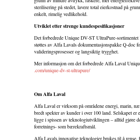
grunn av mindre avtrykk, raskere, mer energieffektive
sterilisering på stedet, lavere total eierkostnad på gr
enkelt, rimelig vedlikehold.
Utviklet etter strenge kundespesifikasjoner
Det forbedrede Unique DV-ST UltraPure-sortimentet kan 
støttes av Alfa Lavals dokumentasjonspakke Q-doc for 
valideringsprosesser og langsiktig trygghet.
Mer informasjon om det forbedrede Alfa Laval Uniqu
.com/unique-dv-st-ultrapure/
Om Alfa Laval
Alfa Laval er virksom på områdene energi, marin, næri
bredt spekter av kunder i over 100 land. Selskapet er e
ligge i spissen av teknologiutviklingen – alltid gjøre de
forretnings- som bærekraftsmål.
Alfa Lavals innovative teknologier brukes til å rense,