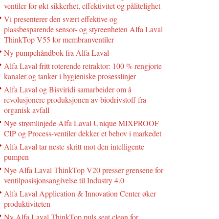
ventiler for økt sikkerhet, effektivitet og pålitelighet
Vi presenterer den svært effektive og
plassbesparende sensor- og styreenheten Alfa Laval
ThinkTop V55 for membranventiler
Ny pumpehåndbok fra Alfa Laval
Alfa Laval fritt roterende retraktor: 100 % rengjorte
kanaler og tanker i hygieniske prosesslinjer
Alfa Laval og Bisviridi samarbeider om å
revolusjonere produksjonen av biodrivstoff fra
organisk avfall
Nye strømlinjede Alfa Laval Unique MIXPROOF
CIP og Process-ventiler dekker et behov i markedet
Alfa Laval tar neste skritt mot den intelligente
pumpen
Nye Alfa Laval ThinkTop V20 presser grensene for
ventilposisjonsangivelse til Industry 4.0
Alfa Laval Application & Innovation Center øker
produktiviteten
Ny Alfa Laval ThinkTop puls seat clean for