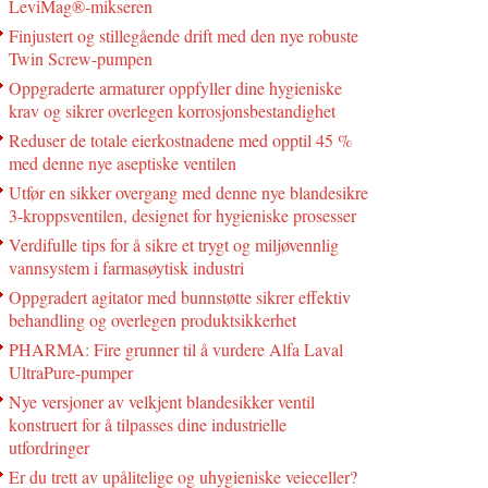
LeviMag®-mikseren
Finjustert og stillegående drift med den nye robuste
Twin Screw-pumpen
Oppgraderte armaturer oppfyller dine hygieniske
krav og sikrer overlegen korrosjonsbestandighet
Reduser de totale eierkostnadene med opptil 45 %
med denne nye aseptiske ventilen
Utfør en sikker overgang med denne nye blandesikre
3-kroppsventilen, designet for hygieniske prosesser
Verdifulle tips for å sikre et trygt og miljøvennlig
vannsystem i farmasøytisk industri
Oppgradert agitator med bunnstøtte sikrer effektiv
behandling og overlegen produktsikkerhet
PHARMA: Fire grunner til å vurdere Alfa Laval
UltraPure-pumper
Nye versjoner av velkjent blandesikker ventil
konstruert for å tilpasses dine industrielle
utfordringer
Er du trett av upålitelige og uhygieniske veieceller?