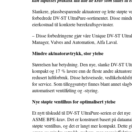
kan tilpasses praktisk talt alle de krav som stilles ti
Slankere, plassbesparende aktuatorer og lette støpte ve
forbedrede DV-ST UltraPure-sortimentet. Disse mindre 
eierkostnad til konkrete bærekraftsgevinster.
– Disse forbedringene gjør våre Unique DV-ST UltraP
Manager, Valves and Automation, Alfa Laval.
Mindre aktuatoravtrykk, stor ytelse
Størrelsen har betydning. Den nye, slanke DV-ST Ultra
kompakt og 17 % lavere enn de fleste andre aktuatorer
redusert luftforbruk. Disse helsveisede, vedlikeholdsfri
for service. Som tilleggsutstyr finnes blant annet slag
automatisert ventilføling og -styring.
Nye støpte ventilhus for optimalisert ytelse
Et nytt tilskudd til DV-ST UltraPure-serien er det nye s
ASME BPE-krav. Det er konstruert basert på dataanaly
støpte ventilhus, og det er langt mer kompakt. Dette gi