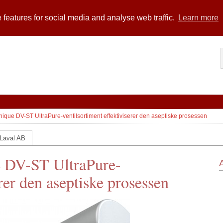
 features for social media and analyse web traffic.
Learn more
Unique DV-ST UltraPure-ventilsortiment effektiviserer den aseptiske prosessen
 Laval AB
e DV-ST UltraPure-
erer den aseptiske prosessen