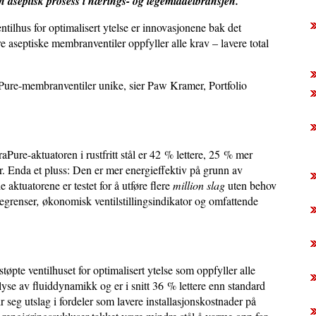
l en aseptisk prosess i nærings- og legemiddelbransjen.
ntilhus for optimalisert ytelse er innovasjonene bak det
aseptiske membranventiler oppfyller alle krav – lavere total
ure-membranventiler unike, sier Paw Kramer, Portfolio
Pure-aktuatoren i rustfritt stål er 42 % lettere, 25 % mer
. Enda et pluss: Den er mer energieffektiv på grunn av
e aktuatorene er testet for å utføre flere
million slag
uten behov
begrenser
,
økonomisk ventilstillingsindikator og omfattende
tøpte ventilhuset for optimalisert ytelse som oppfyller alle
se av fluiddynamikk og er i snitt 36 % lettere enn standard
r seg utslag i fordeler som lavere installasjonskostnader på