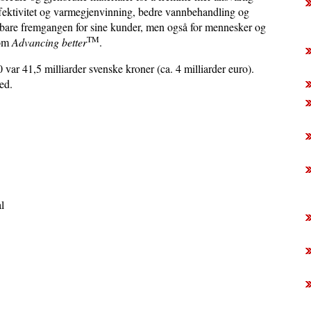
ieffektivitet og varmegjenvinning, bedre vannbehandling og
 bare fremgangen for sine kunder, men også for mennesker og
TM
 om
Advancing better
.
var 41,5 milliarder svenske kroner (ca. 4 milliarder euro).
ed.
l