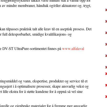
 rengjøringssykluser takket være mindre stål å varme opp for
unn av mindre membraner, håndtak og/eller aktuatorer og, trygt,
tilpasses praktisk talt alle krav til en aseptisk prosess. Det
full delesporbarhet, smidige kvalifikasjons- og
e DV-ST UltraPure-sortimentet finnes på
www.alfalaval
ngsmiddel og vann, ekspertise, produkter og service til et
ngasjert i å optimalisere prosesser, skape ansvarlig vekst og
t lille ekstra for å støtte kundene for å oppnå så vel sine
 foredle og gjenbruke materialer for å fremme mer ansvarlig