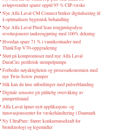
avløpsventiler sparer opptil 95 % CIP-væske
Nye Alfa Laval CM Connect bruker digitalisering til
å optimalisere hygienisk behandling
Nye Alfa Laval PlusClean rengjøringsdyse
revolusjonerer tankrengjøring med 100% dekning
Hvordan spare 71 % i vannkostnader med
ThinkTop V70-oppgradering
Slutt på kompromisser med nye Alfa Laval
DuraCirc periferisk stempelpumpe
Forbedre nøyaktigheten og prosessøkonomien med
nye Twin Screw pumper
Slik kan du løse utfordringer med pulverblanding
Digitale sensorer gir pålitelig overvåking av
pumpetilstand
Alfa Laval åpner nytt applikasjons- og
innovasjonssenter for væskehåndtering i Danmark
Ny UltraPure: Større konkurransekraft for
bioteknologi og legemidler