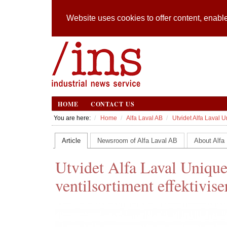
Website uses cookies to offer content, enable
HOME
CONTACT US
You are here:
Home
Alfa Laval AB
Utvidet Alfa Laval 
Article
Newsroom of Alfa Laval AB
About Alfa
Utvidet Alfa Laval Uniqu
ventilsortiment effektivis