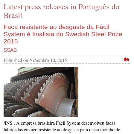
Latest press releases in Português do
CONTACT US
Brasil
INS MAIN WEBSITE
ABOUT US
Faca resistente ao desgaste da Fácil
System é finalista do Swedish Steel Prize
2015
SSAB
Published on
Novembro 10, 2015
/INS . A empresa brasileira Fácil System desenvolveu facas
fabricadas em aço resistente ao desgaste para o seu moinho de