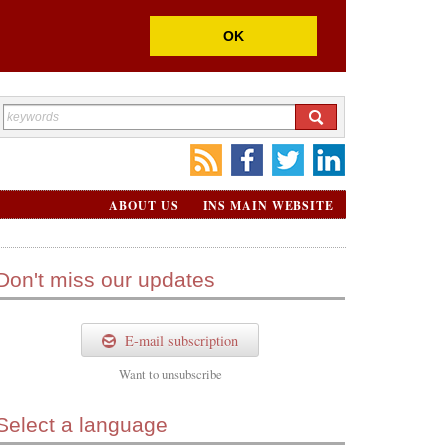
OK
ABOUT US
INS MAIN WEBSITE
Don't miss our updates
E-mail subscription
Want to
unsubscribe
Select a language