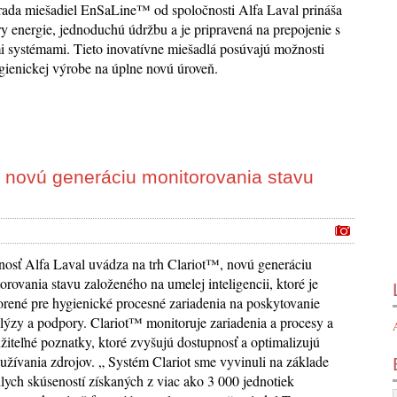
ada miešadiel EnSaLine™ od spoločnosti Alfa Laval prináša
y energie, jednoduchú údržbu a je pripravená na prepojenie s
 systémami. Tieto inovatívne miešadlá posúvajú možnosti
gienickej výrobe na úplne novú úroveň.
h novú generáciu monitorovania stavu
nosť Alfa Laval uvádza na trh Clariot™, novú generáciu
orovania stavu založeného na umelej inteligencii, ktoré je
orené pre hygienické procesné zariadenia na poskytovanie
alýzy a podpory. Clariot™ monitoruje zariadenia a procesy a
žiteľné poznatky, ktoré zvyšujú dostupnosť a optimalizujú
yužívania zdrojov. „ Systém Clariot sme vyvinuli na základe
hlych skúseností získaných z viac ako 3 000 jednotiek