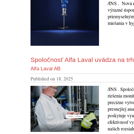
/INS . Nová r
výrazné úspor
priemyselnými
miešania v hy
Spoločnosť Alfa Laval uvádza na tr
Alfa Laval AB
Published on
18, 2025
/INS . Spoloč
riešenia monit
precízne vytv
presnejšej an
poskytuje vyu
efektívnosť v
našich rozsia