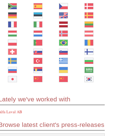
Lately we've worked with
Alfa Laval AB
Browse latest client's press-releases