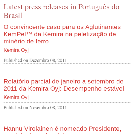
Latest press releases in Português do
CONTACT US
Brasil
INS MAIN WEBSITE
ABOUT US
O convincente caso para os Aglutinantes
KemPel™ da Kemira na peletização de
minério de ferro
Kemira Oyj
Published on
Dezembro 08, 2011
Relatório parcial de janeiro a setembro de
2011 da Kemira Oyj: Desempenho estável
Kemira Oyj
Published on
Novembro 08, 2011
Hannu Virolainen é nomeado Presidente,