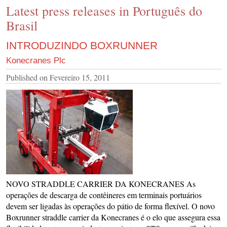
Latest press releases in Português do
CONTACT US
Brasil
INS MAIN WEBSITE
ABOUT US
INTRODUZINDO BOXRUNNER
Konecranes Plc
Published on
Fevereiro 15, 2011
NOVO STRADDLE CARRIER DA KONECRANES As
operações de descarga de contêineres em terminais portuários
devem ser ligadas às operações do pátio de forma flexível. O novo
Boxrunner straddle carrier da Konecranes é o elo que assegura essa