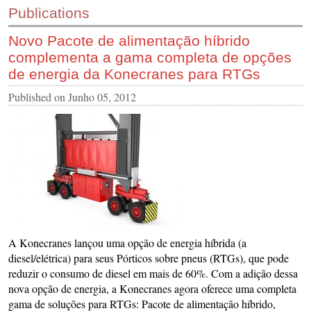
Publications
CONTACT US
Novo Pacote de alimentação híbrido
INS MAIN WEBSITE
complementa a gama completa de opções
ABOUT US
de energia da Konecranes para RTGs
Published on
Junho 05, 2012
A Konecranes lançou uma opção de energia híbrida (a
diesel/elétrica) para seus Pórticos sobre pneus (RTGs), que pode
reduzir o consumo de diesel em mais de 60%. Com a adição dessa
nova opção de energia, a Konecranes agora oferece uma completa
gama de soluções para RTGs: Pacote de alimentação híbrido,