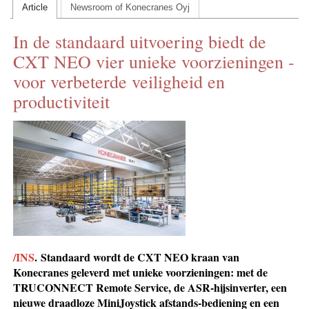
Article
Newsroom of Konecranes Oyj
CONTACT US
In de standaard uitvoering biedt de
INS MAIN WEBSITE
CXT NEO vier unieke voorzieningen -
ABOUT US
voor verbeterde veiligheid en
productiviteit
/INS
.
Standaard wordt de CXT NEO kraan van
Konecranes geleverd met unieke voorzieningen: met de
TRUCONNECT Remote Service, de ASR-hijsinverter, een
nieuwe draadloze MiniJoystick afstands-bediening en een