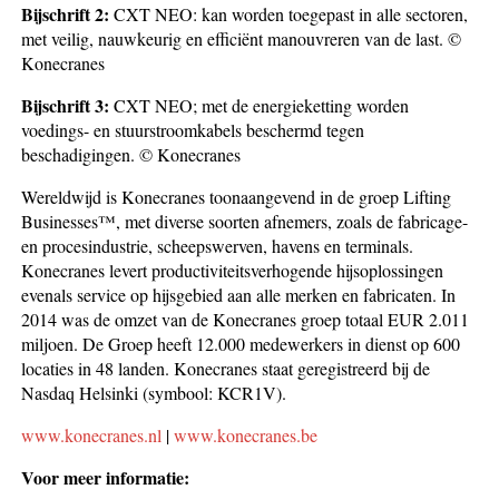
Bijschrift 2:
CXT NEO: kan worden toegepast in alle sectoren,
met veilig, nauwkeurig en efficiënt manouvreren van de last. ©
Konecranes
Bijschrift 3:
CXT NEO; met de energieketting worden
voedings- en stuurstroomkabels beschermd tegen
beschadigingen. © Konecranes
Wereldwijd is Konecranes toonaangevend in de groep Lifting
Businesses™, met diverse soorten afnemers, zoals de fabricage-
en procesindustrie, scheepswerven, havens en terminals.
Konecranes levert productiviteitsverhogende hijsoplossingen
evenals service op hijsgebied aan alle merken en fabricaten. In
2014 was de omzet van de Konecranes groep totaal EUR 2.011
miljoen. De Groep heeft 12.000 medewerkers in dienst op 600
locaties in 48 landen. Konecranes staat geregistreerd bij de
Nasdaq Helsinki (symbool: KCR1V).
www.konecranes.nl
|
www.konecranes.be
Voor meer informatie: