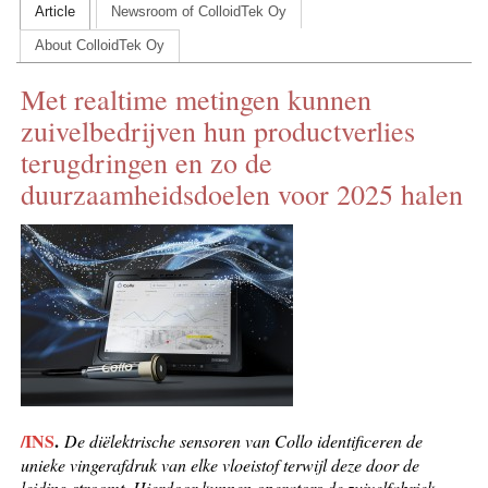
Article
Newsroom of ColloidTek Oy
CONTACT US
About ColloidTek Oy
INS MAIN WEBSITE
Met realtime metingen kunnen
ABOUT US
zuivelbedrijven hun productverlies
terugdringen en zo de
duurzaamheidsdoelen voor 2025 halen
/INS
.
De diëlektrische sensoren van Collo identificeren de
unieke vingerafdruk van elke vloeistof terwijl deze door de
leiding stroomt. Hierdoor kunnen operators de zuivelfabriek