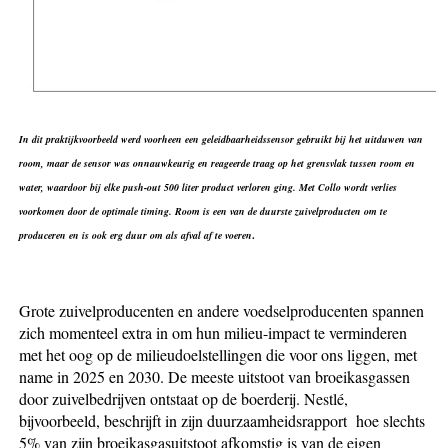
In dit praktijkvoorbeeld werd voorheen een geleidbaarheidssensor gebruikt bij het uitduwen van
room, maar de sensor was onnauwkeurig en reageerde traag op het grensvlak tussen room en
water, waardoor bij elke push-out 500 liter product verloren ging. Met Collo wordt verlies
voorkomen door de optimale timing. Room is een van de duurste zuivelproducten om te
.
produceren en is ook erg duur om als afval af te voeren
Grote zuivelproducenten en andere voedselproducenten spannen
zich momenteel extra in om hun milieu-impact te verminderen
met het oog op de milieudoelstellingen die voor ons liggen, met
name in 2025 en 2030. De meeste uitstoot van broeikasgassen
door zuivelbedrijven ontstaat op de boerderij. Nestlé,
bijvoorbeeld, beschrijft in zijn duurzaamheidsrapport hoe slechts
5% van zijn broeikasgasuitstoot afkomstig is van de eigen