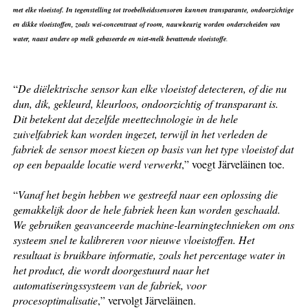
met elke vloeistof. In tegenstelling tot troebelheidssensoren kunnen transparante, ondoorzichtige
en dikke vloeistoffen, zoals wei-concentraat of room, nauwkeurig worden onderscheiden van
water, naast andere op melk gebaseerde en niet-melk bevattende vloeistoffe
.
“
De diëlektrische sensor kan elke vloeistof detecteren, of die nu
dun, dik, gekleurd, kleurloos, ondoorzichtig of transparant is.
Dit betekent dat dezelfde meettechnologie in de hele
zuivelfabriek kan worden ingezet, terwijl in het verleden de
fabriek de sensor moest kiezen op basis van het type vloeistof dat
op een bepaalde locatie werd verwerkt
,” voegt Järveläinen toe.
“
Vanaf het begin hebben we gestreefd naar een oplossing die
gemakkelijk door de hele fabriek heen kan worden geschaald.
We gebruiken geavanceerde machine-learningtechnieken om ons
systeem snel te kalibreren voor nieuwe vloeistoffen. Het
resultaat is bruikbare informatie, zoals het percentage water in
het product, die wordt doorgestuurd naar het
automatiseringssysteem van de fabriek, voor
procesoptimalisatie
,” vervolgt Järveläinen.