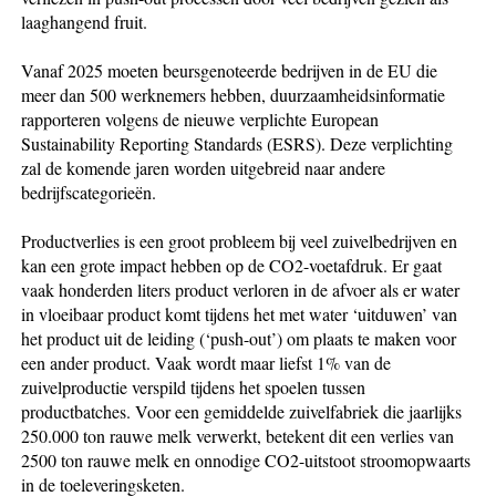
laaghangend fruit.
Vanaf 2025 moeten beursgenoteerde bedrijven in de EU die
meer dan 500 werknemers hebben, duurzaamheidsinformatie
rapporteren volgens de nieuwe verplichte European
Sustainability Reporting Standards (ESRS). Deze verplichting
zal de komende jaren worden uitgebreid naar andere
bedrijfscategorieën.
Productverlies is een groot probleem bij veel zuivelbedrijven en
kan een grote impact hebben op de CO2-voetafdruk. Er gaat
vaak honderden liters product verloren in de afvoer als er water
in vloeibaar product komt tijdens het met water ‘uitduwen’ van
het product uit de leiding (‘push-out’) om plaats te maken voor
een ander product. Vaak wordt maar liefst 1% van de
zuivelproductie verspild tijdens het spoelen tussen
productbatches. Voor een gemiddelde zuivelfabriek die jaarlijks
250.000 ton rauwe melk verwerkt, betekent dit een verlies van
2500 ton rauwe melk en onnodige CO2-uitstoot stroomopwaarts
in de toeleveringsketen.