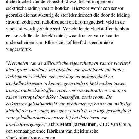
diëlektriciteit van de vloeistof, d.w.z. het vermogen om
elektrische lading vast te houden. Hiervoor wordt een sensor
gebruikt die nauwkeurig de stof identificeert die door de leiding
stroomt zodra een radiofrequent elektromagnetisch veld in de
vloeistof wordt geïnduceerd. Verschillende vloeistoffen hebben
een verschillende diëlektriciteit, waardoor ze van elkaar te
onderscheiden zijn. Elke vloeistof heeft dus een unieke
vingerafdruk.
“
Het meten van de diëlektrische eigenschappen van de vloeistof
biedt grote voordelen ten opzichte van traditionele methoden.
Debietmeters hebben een zeer lage nauwkeurigheid en
troebelheidssensoren kunnen geen onderscheid maken tussen
transparante vloeistoffen, zoals wei-concentraat, en water, en
raken verstopt door dikke vloeistoffen, zoals room. De
elektrische geleidbaarheid van producten op basis van melk ligt
dichtbij die van water, wat zich vertaalt in een lage gevoeligheid
voor geleidbaarheidssensoren bij het detecteren van
Matti Järveläinen
productovergangen
,” aldus
, CEO van Collo,
een toonaangevende fabrikant van diëlektrische
vloeistofanalysesystemen.