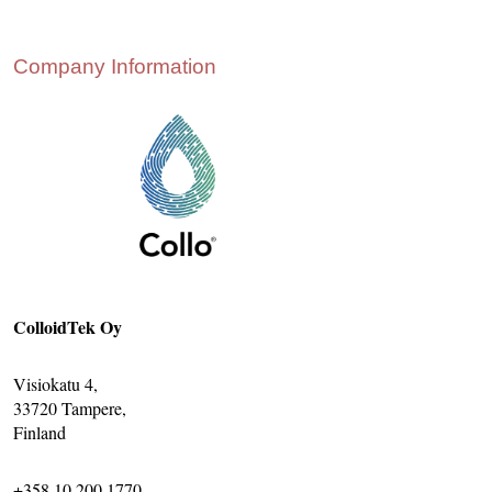
CONTACT US
INS MAIN WEBSITE
Company Information
ABOUT US
ColloidTek Oy
Visiokatu 4,
33720 Tampere,
Finland
+358 10 200 1770