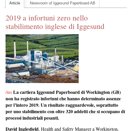
Article
Newsroom of Iggesund Paperboard AB
CONTACT US
2019 a infortuni zero nello
INS MAIN WEBSITE
stabilimento inglese di Iggesund
ABOUT US
La cartiera Iggesund Paperboard di Workington (GB)
/ins
non ha registrato infortuni che hanno determinato assenze
per l’intero 2019. Un risultato ragguardevole, soprattutto
per uno stabilimento con oltre 320 addetti che si occupano di
processi industriali pesanti.
David Inglesfield
, Health and Safety Manager a Workington,