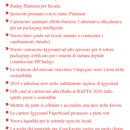
Rating Platinum per Incada
Invercote premiato con lo status Platinum
Cartoncino spalmato effetto barriera: l’alternativa alla plastica
per un packaging intelligente
Nuove linee guida sul riciclo aiutano a contrastare i
cambiamenti climatici
Nuovo cartoncino Iggesund ad alto spessore per il settore
packaging certificato per i sistemi di stampa digitale
commerciale HP Indigo
Le richieste del mercato veicolano l’impegno verso i temi della
sostenibilità
2019 a infortuni zero nello stabilimento inglese di Iggesund
Gift card in cartoncino alla ribalta ai BAFTA 2020 dallo
spirito green e sostenibile
Mettete da parte il cellulare e accendete una luce nella foresta
Le cartiere Iggesund Paperboard promosse a pieni voti
Nuova liquidità per le aziende agricole locali
La scelta del materiale per il packaging svolge un ruolo chiave