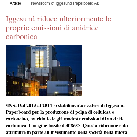
Article
Newsroom of Iggesund Paperboard AB
CONTACT US
Iggesund riduce ulteriormente le
INS MAIN WEBSITE
proprie emissioni di anidride
ABOUT US
carbonica
/INS. Dal 2013 al 2014 lo stabilimento svedese di Iggesund
Paperboard per la produzione di polpa di cellulosa e
cartoncino, ha ridotto le già modeste emissioni di anidride
carbonica di origine fossile dell’86%. Questa riduzione è da
attribuire in parte all’investimento della società nella nuova