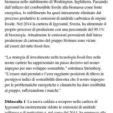
biomassa nello stabilimento di Workington, Inghilterra. Passando
dall’utilizzo del combustibile fossile alla biomassa come fonte
energetica, lo stabilimento ha quasi interamente eliminato dal
processo produttivo le emissioni di anidride carbonica di origine
fossile. Nel 2014 la cartiera di Iggesund, Svezia, ha alimentato il
proprio processo di produzione con una percentuale del 99.1%
di bioenergia. Attualmente le emissioni provenienti dall’intera
produzione di cartoncino del gruppo Holmen sono vicine
all’essere del tutto fossil-free.
“La strategia di investimento nella tecnologia fossil-free nelle
nostre cartiere ha rappresentato un passo decisivo nel nostro
impegno per uno sviluppo sostenibile,” sottolinea Strömberg.
“L’essere stati premiati e l’aver raggiunto posizioni di rilievo in
prestigiosi indici di sostenibilità dimostra che il nostro impegno
per le problematiche energetiche e climatiche ha dato credibilità
al gruppo, rafforzandone i marchi.”
Didascalia 1
: La nuova caldaia a recupero nella cartiera di
Iggesund ha enormemente ridotto le emissioni di anidride
solforosa e di particolato e, nel corso del 2014, ha permesso alla