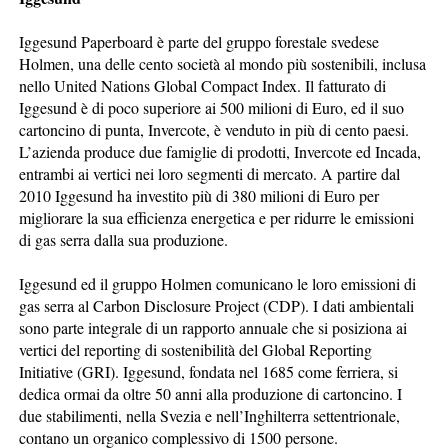
Iggesund Paperboard è parte del gruppo forestale svedese
Holmen, una delle cento società al mondo più sostenibili, inclusa
nello United Nations Global Compact Index. Il fatturato di
Iggesund è di poco superiore ai 500 milioni di Euro, ed il suo
cartoncino di punta, Invercote, è venduto in più di cento paesi.
L’azienda produce due famiglie di prodotti, Invercote ed Incada,
entrambi ai vertici nei loro segmenti di mercato. A partire dal
2010 Iggesund ha investito più di 380 milioni di Euro per
migliorare la sua efficienza energetica e per ridurre le emissioni
di gas serra dalla sua produzione.
Iggesund ed il gruppo Holmen comunicano le loro emissioni di
gas serra al Carbon Disclosure Project (CDP). I dati ambientali
sono parte integrale di un rapporto annuale che si posiziona ai
vertici del reporting di sostenibilità del Global Reporting
Initiative (GRI). Iggesund, fondata nel 1685 come ferriera, si
dedica ormai da oltre 50 anni alla produzione di cartoncino. I
due stabilimenti, nella Svezia e nell’Inghilterra settentrionale,
contano un organico complessivo di 1500 persone.