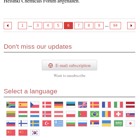
Helsinki Chemicals Forum abgehalten.
...
...
1
3
4
5
6
7
8
9
94
Don't miss our updates
E-mail subscription
Want to
unsubscribe
Select a language