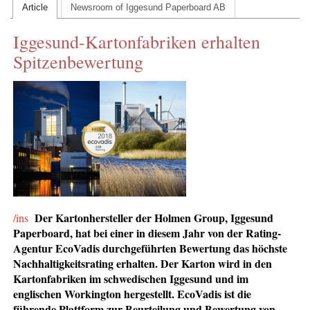
Article
Newsroom of Iggesund Paperboard AB
CONTACT US
Iggesund-Kartonfabriken erhalten
INS MAIN WEBSITE
Spitzenbewertung
ABOUT US
Der Kartonhersteller der Holmen Group, Iggesund
/ins
Paperboard, hat bei einer in diesem Jahr von der Rating-
Agentur EcoVadis durchgeführten Bewertung das höchste
Nachhaltigkeitsrating erhalten. Der Karton wird in den
Kartonfabriken im schwedischen Iggesund und im
englischen Workington hergestellt. EcoVadis ist die
führende Plattform zur Beurteilung und Bewertung von