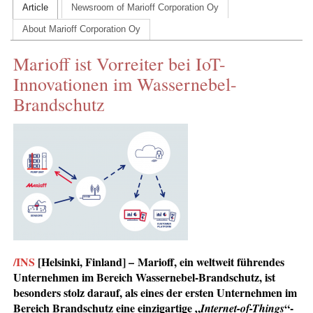
Article
Newsroom of Marioff Corporation Oy
CONTACT US
About Marioff Corporation Oy
INS MAIN WEBSITE
Marioff ist Vorreiter bei IoT-
ABOUT US
Innovationen im Wassernebel-
Brandschutz
/INS
[Helsinki, Finland] – Marioff, ein weltweit führendes
Unternehmen im Bereich Wassernebel-Brandschutz, ist
besonders stolz darauf, als eines der ersten Unternehmen im
Bereich Brandschutz eine einzigartige „
“-
Internet-of-Things