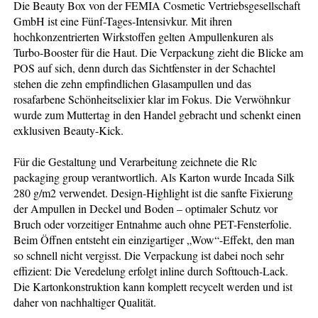
Die Beauty Box von der FEMIA Cosmetic Vertriebsgesellschaft
GmbH ist eine Fünf-Tages-Intensivkur. Mit ihren
hochkonzentrierten Wirkstoffen gelten Ampullenkuren als
Turbo-Booster für die Haut. Die Verpackung zieht die Blicke am
POS auf sich, denn durch das Sichtfenster in der Schachtel
stehen die zehn empfindlichen Glasampullen und das
rosafarbene Schönheitselixier klar im Fokus. Die Verwöhnkur
wurde zum Muttertag in den Handel gebracht und schenkt einen
exklusiven Beauty-Kick.
Für die Gestaltung und Verarbeitung zeichnete die Rlc
packaging group verantwortlich. Als Karton wurde Incada Silk
280 g/m2 verwendet. Design-Highlight ist die sanfte Fixierung
der Ampullen in Deckel und Boden – optimaler Schutz vor
Bruch oder vorzeitiger Entnahme auch ohne PET-Fensterfolie.
Beim Öffnen entsteht ein einzigartiger „Wow“-Effekt, den man
so schnell nicht vergisst. Die Verpackung ist dabei noch sehr
effizient: Die Veredelung erfolgt inline durch Softtouch-Lack.
Die Kartonkonstruktion kann komplett recycelt werden und ist
daher von nachhaltiger Qualität.