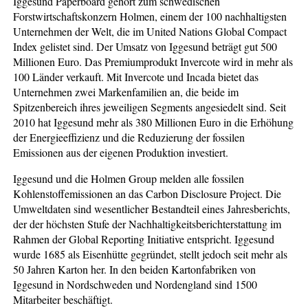
Iggesund Paperboard gehört zum schwedischen
Forstwirtschaftskonzern Holmen, einem der 100 nachhaltigsten
Unternehmen der Welt, die im United Nations Global Compact
Index gelistet sind. Der Umsatz von Iggesund beträgt gut 500
Millionen Euro. Das Premiumprodukt Invercote wird in mehr als
100 Länder verkauft. Mit Invercote und Incada bietet das
Unternehmen zwei Markenfamilien an, die beide im
Spitzenbereich ihres jeweiligen Segments angesiedelt sind. Seit
2010 hat Iggesund mehr als 380 Millionen Euro in die Erhöhung
der Energieeffizienz und die Reduzierung der fossilen
Emissionen aus der eigenen Produktion investiert.
Iggesund und die Holmen Group melden alle fossilen
Kohlenstoffemissionen an das Carbon Disclosure Project. Die
Umweltdaten sind wesentlicher Bestandteil eines Jahresberichts,
der der höchsten Stufe der Nachhaltigkeitsberichterstattung im
Rahmen der Global Reporting Initiative entspricht. Iggesund
wurde 1685 als Eisenhütte gegründet, stellt jedoch seit mehr als
50 Jahren Karton her. In den beiden Kartonfabriken von
Iggesund in Nordschweden und Nordengland sind 1500
Mitarbeiter beschäftigt.