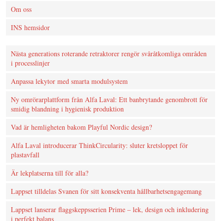
Om oss
INS hemsidor
Nästa generations roterande retraktorer rengör svåråtkomliga områden
i processlinjer
Anpassa lekytor med smarta modulsystem
Ny omrörarplattform från Alfa Laval: Ett banbrytande genombrott för
smidig blandning i hygienisk produktion
Vad är hemligheten bakom Playful Nordic design?
Alfa Laval introducerar ThinkCircularity: sluter kretsloppet för
plastavfall
Är lekplatserna till för alla?
Lappset tilldelas Svanen för sitt konsekventa hållbarhetsengagemang
Lappset lanserar flaggskeppsserien Prime – lek, design och inkludering
i perfekt balans