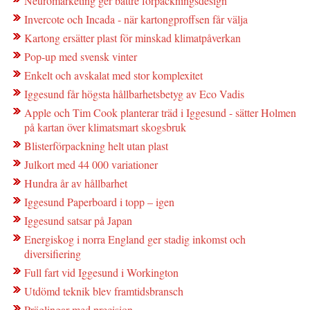
Neuromarketing ger bättre förpackningsdesign
Invercote och Incada - när kartongproffsen får välja
Kartong ersätter plast för minskad klimatpåverkan
Pop-up med svensk vinter
Enkelt och avskalat med stor komplexitet
Iggesund får högsta hållbarhetsbetyg av Eco Vadis
Apple och Tim Cook planterar träd i Iggesund - sätter Holmen
på kartan över klimatsmart skogsbruk
Blisterförpackning helt utan plast
Julkort med 44 000 variationer
Hundra år av hållbarhet
Iggesund Paperboard i topp – igen
Iggesund satsar på Japan
Energiskog i norra England ger stadig inkomst och
diversifiering
Full fart vid Iggesund i Workington
Utdömd teknik blev framtidsbransch
Präglingar med precision