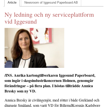
Article
Newsroom of Iggesund Paperboard AB
KONTAKTA OSS
Ny ledning och ny serviceplattform
INS HEMSIDOR
vid Iggesund
OM OSS
/INS. Anrika kartongtillverkaren Iggesund Paperboard,
som ingår i skogsindustrikoncernen Holmen, genomgår
förändringar – på flera plan. I höstas tillträdde Annica
Bresky som ny VD.
Annica Bresky är civilingenjör, med rötter i både Grekland och
djupaste Småland, som varit VD för BillerudKorsnäs Karlsborg