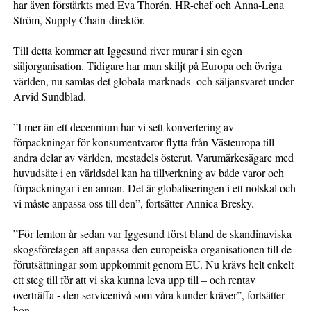
har även förstärkts med Eva Thorén, HR-chef och Anna-Lena
Ström, Supply Chain-direktör.
Till detta kommer att Iggesund river murar i sin egen
säljorganisation. Tidigare har man skiljt på Europa och övriga
världen, nu samlas det globala marknads- och säljansvaret under
Arvid Sundblad.
”I mer än ett decennium har vi sett konvertering av
förpackningar för konsumentvaror flytta från Västeuropa till
andra delar av världen, mestadels österut. Varumärkesägare med
huvudsäte i en världsdel kan ha tillverkning av både varor och
förpackningar i en annan. Det är globaliseringen i ett nötskal och
vi måste anpassa oss till den”, fortsätter Annica Bresky.
”För femton år sedan var Iggesund först bland de skandinaviska
skogsföretagen att anpassa den europeiska organisationen till de
förutsättningar som uppkommit genom EU. Nu krävs helt enkelt
ett steg till för att vi ska kunna leva upp till – och rentav
överträffa - den servicenivå som våra kunder kräver”, fortsätter
hon.