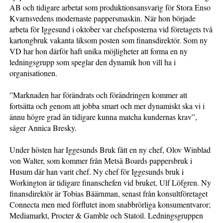
AB och tidigare arbetat som produktionsansvarig för Stora Enso
Kvarnsvedens modernaste pappersmaskin. När hon började
arbeta för Iggesund i oktober var chefsposterna vid företagets två
kartongbruk vakanta liksom posten som finansdirektör. Som ny
VD har hon därför haft unika möjligheter att forma en ny
ledningsgrupp som speglar den dynamik hon vill ha i
organisationen.
”Marknaden har förändrats och förändringen kommer att
fortsätta och genom att jobba smart och mer dynamiskt ska vi i
ännu högre grad än tidigare kunna matcha kundernas krav”,
säger Annica Bresky.
Under hösten har Iggesunds Bruk fått en ny chef, Olov Winblad
von Walter, som kommer från Metsä Boards pappersbruk i
Husum där han varit chef. Ny chef för Iggesunds bruk i
Workington är tidigare finanschefen vid bruket, Ulf Löfgren. Ny
finansdirektör är Tobias Bäärnman, senast från konsultföretaget
Connecta men med förflutet inom snabbrörliga konsumentvaror;
Mediamarkt, Procter & Gamble och Statoil. Ledningsgruppen