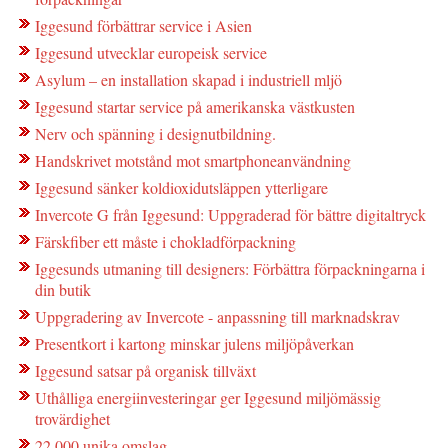
Iggesund förbättrar service i Asien
Iggesund utvecklar europeisk service
Asylum – en installation skapad i industriell mljö
Iggesund startar service på amerikanska västkusten
Nerv och spänning i designutbildning.
Handskrivet motstånd mot smartphoneanvändning
Iggesund sänker koldioxidutsläppen ytterligare
Invercote G från Iggesund: Uppgraderad för bättre digitaltryck
Färskfiber ett måste i chokladförpackning
Iggesunds utmaning till designers: Förbättra förpackningarna i
din butik
Uppgradering av Invercote - anpassning till marknadskrav
Presentkort i kartong minskar julens miljöpåverkan
Iggesund satsar på organisk tillväxt
Uthålliga energiinvesteringar ger Iggesund miljömässig
trovärdighet
22 000 unika omslag