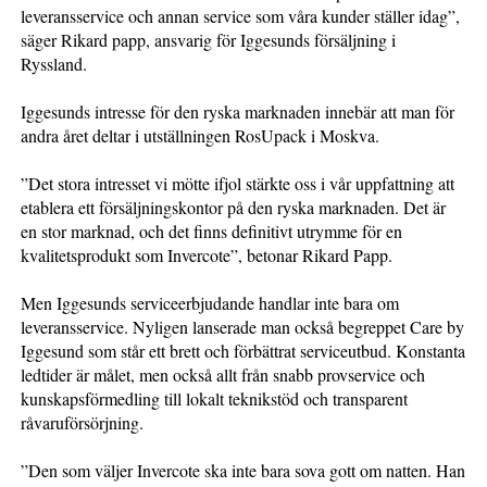
leveransservice och annan service som våra kunder ställer idag”,
säger Rikard papp, ansvarig för Iggesunds försäljning i
Ryssland.
Iggesunds intresse för den ryska marknaden innebär att man för
andra året deltar i utställningen RosUpack i Moskva.
”Det stora intresset vi mötte ifjol stärkte oss i vår uppfattning att
etablera ett försäljningskontor på den ryska marknaden. Det är
en stor marknad, och det finns definitivt utrymme för en
kvalitetsprodukt som Invercote”, betonar Rikard Papp.
Men Iggesunds serviceerbjudande handlar inte bara om
leveransservice. Nyligen lanserade man också begreppet Care by
Iggesund som står ett brett och förbättrat serviceutbud. Konstanta
ledtider är målet, men också allt från snabb provservice och
kunskapsförmedling till lokalt teknikstöd och transparent
råvaruförsörjning.
”Den som väljer Invercote ska inte bara sova gott om natten. Han