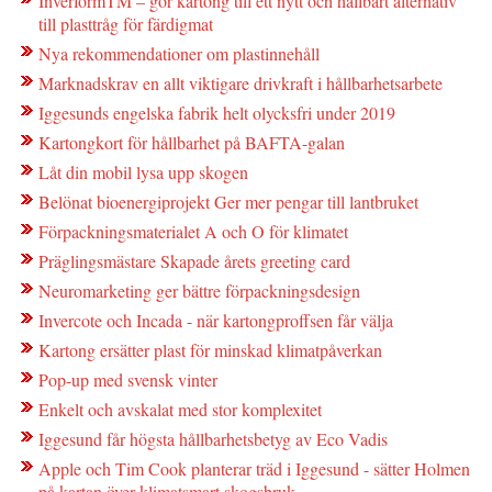
InverformTM – gör kartong till ett nytt och hållbart alternativ
till plasttråg för färdigmat
Nya rekommendationer om plastinnehåll
Marknadskrav en allt viktigare drivkraft i hållbarhetsarbete
Iggesunds engelska fabrik helt olycksfri under 2019
Kartongkort för hållbarhet på BAFTA-galan
Låt din mobil lysa upp skogen
Belönat bioenergiprojekt Ger mer pengar till lantbruket
Förpackningsmaterialet A och O för klimatet
Präglingsmästare Skapade årets greeting card
Neuromarketing ger bättre förpackningsdesign
Invercote och Incada - när kartongproffsen får välja
Kartong ersätter plast för minskad klimatpåverkan
Pop-up med svensk vinter
Enkelt och avskalat med stor komplexitet
Iggesund får högsta hållbarhetsbetyg av Eco Vadis
Apple och Tim Cook planterar träd i Iggesund - sätter Holmen
på kartan över klimatsmart skogsbruk