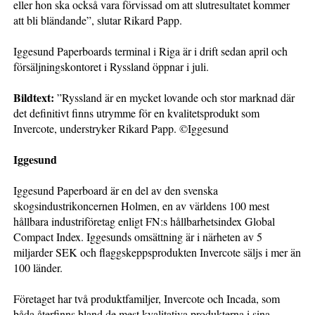
eller hon ska också vara förvissad om att slutresultatet kommer
att bli bländande”, slutar Rikard Papp.
Iggesund Paperboards terminal i Riga är i drift sedan april och
försäljningskontoret i Ryssland öppnar i juli.
Bildtext:
”Ryssland är en mycket lovande och stor marknad där
det definitivt finns utrymme för en kvalitetsprodukt som
Invercote, understryker Rikard Papp. ©Iggesund
Iggesund
Iggesund Paperboard är en del av den svenska
skogsindustrikoncernen Holmen, en av världens 100 mest
hållbara industriföretag enligt FN:s hållbarhetsindex Global
Compact Index. Iggesunds omsättning är i närheten av 5
miljarder SEK och flaggskeppsprodukten Invercote säljs i mer än
100 länder.
Företaget har två produktfamiljer, Invercote och Incada, som
båda återfinns bland de mest kvalitativa produkterna i sina