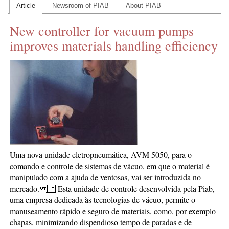
Article
Newsroom of PIAB
About PIAB
CONTACT US
New controller for vacuum pumps
INS MAIN WEBSITE
improves materials handling efficiency
ABOUT US
Uma nova unidade eletropneumática, AVM 5050, para o
comando e controle de sistemas de vácuo, em que o material é
manipulado com a ajuda de ventosas, vai ser introduzida no
mercado. Esta unidade de controle desenvolvida pela Piab,
uma empresa dedicada às tecnologias de vácuo, permite o
manuseamento rápido e seguro de materiais, como, por exemplo
chapas, minimizando dispendioso tempo de paradas e de