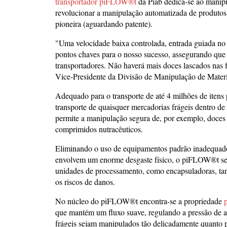
transportador piFLOW®t
da Piab dedica-se ao manipu
revolucionar a manipulação automatizada de produtos
pioneira (aguardando patente).
"Uma velocidade baixa controlada, entrada guiada no t
pontos chaves para o nosso sucesso, assegurando qu
transportadores. Não haverá mais doces lascados nas
Vice-Presidente da Divisão de Manipulação de Materi
Adequado para o transporte de até 4 milhões de iten
transporte de quaisquer mercadorias frágeis dentro de
permite a manipulação segura de, por exemplo, doces re
comprimidos nutracêuticos.
Eliminando o uso de equipamentos padrão inadequados
envolvem um enorme desgaste físico, o piFLOW®t segur
unidades de processamento, como encapsuladoras, tam
os riscos de danos.
No núcleo do piFLOW®t encontra-se a propriedade
que mantém um fluxo suave, regulando a pressão de a
frágeis sejam manipulados tão delicadamente quanto 