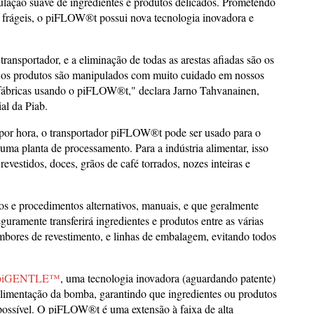
lação suave de ingredientes e produtos delicados. Prometendo
 frágeis, o piFLOW®t possui nova tecnologia inovadora e
ransportador, e a eliminação de todas as arestas afiadas são os
e os produtos são manipulados com muito cuidado em nossos
 fábricas usando o piFLOW®t," declara Jarno Tahvanainen,
al da Piab.
s por hora, o transportador piFLOW®t pode ser usado para o
 uma planta de processamento. Para a indústria alimentar, isso
vestidos, doces, grãos de café torrados, nozes inteiras e
 e procedimentos alternativos, manuais, e que geralmente
amente transferirá ingredientes e produtos entre as várias
bores de revestimento, e linhas de embalagem, evitando todos
piGENTLE™
, uma tecnologia inovadora (aguardando patente)
limentação da bomba, garantindo que ingredientes ou produtos
possível. O piFLOW®t é uma extensão à faixa de alta