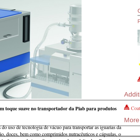
Addit
Coat
um toque suave no transportador da Piab para produtos
More 
o uso de tecnologia de vácuo para transportar as iguarias da
ijão, doces, bem como comprimidos nutracêuticos e cápsulas, o