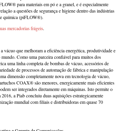
piFLOW® para materiais em pó e a granel, e é especialmente
elação a questões de segurança e higiene dentro das indústrias
 e química (piFLOW®).
suas mercadorias frágeis
.
a vácuo que melhoram a eficiência energética, produtividade e
o mundo. Como uma parceira confiável para muitos dos
brica uma linha completa de bombas de vácuo, acessórios de
variedade de processos de automação de fábrica e manipulação
 uma dimensão completamente nova em tecnologia de vácuo,
 cartuchos COAX® são menores, energicamente mais eficientes
 podem ser integrados diretamente em máquinas. Isto permite o
 2016, a Piab concluiu duas aquisições estrategicamente
ização mundial com filiais e distribuidoras em quase 70
keting e Gerente de Comunicações