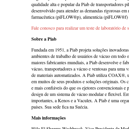
qualidade alta e popular da Piab de transportadores 
desenvolvido para atender as demandas rigorosas em r
farmacêutica (piFLOW®p), alimentícia (piFLOW®f)
Fale conosco para realizar um teste de laboratório de 
Sobre a Piab
Fundada em 1951, a Piab projeta soluções inovadoras 
ambientes de trabalho de usuários de vácuo em todo 
maiores fabricantes mundiais, a Piab desenvolve e fa
vácuo, transportadores a vácuo e ventosas para uma 
de materiais automatizados. A Piab utiliza COAX®,
em muitos de seus produtos e soluções originais. Os
e mais confiáveis do que os ejetores convencionais e
design de um sistema de vácuo modular e flexível. Em
importantes, a Kenos e a Vaculex. A Piab é uma organ
países. Sua sede fica na Suécia.
Mais informações
Häla El Sheemy Washbrook, Vice-Presidente de Mar