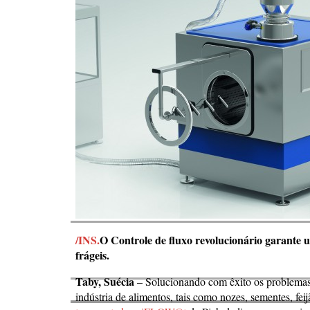
/INS.
O Controle de fluxo revolucionário garante 
frágeis.
Taby, Suécia
– Solucionando com êxito os problemas d
indústria de alimentos, tais como nozes, sementes, fe