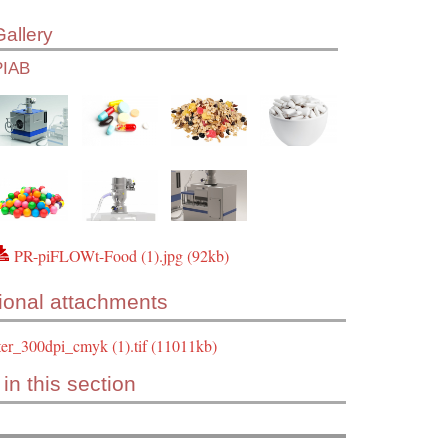
Gallery
PIAB
PR-piFLOWt-Food (1).jpg (92kb)
ional attachments
er_300dpi_cmyk (1).tif (11011kb)
in this section