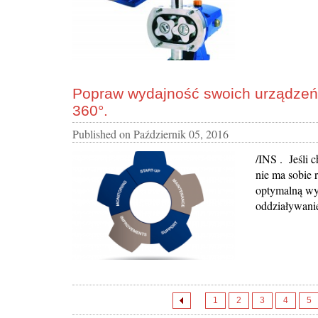
Popraw wydajność swoich urządzeń i
360°.
Published on
Październik 05, 2016
/INS . Jeśli 
nie ma sobie 
optymalną wy
oddziaływanie
1
2
3
4
5