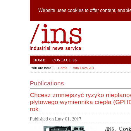
Website uses cookies to offer content, enable
HOME
CONTACT US
You are here:
Home
Alfa Laval AB
Publications
Chcesz zmniejszyć ryzyko nieplan
płytowego wymiennika ciepła (GPHE
rok
Published on
Luty 01, 2017
/INS . Uzysk