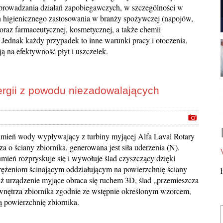
rowadzania działań zapobiegawczych, w szczególności w
 higienicznego zastosowania w branży spożywczej (napojów,
 oraz farmaceutycznej, kosmetycznej, a także chemii
 Jednak każdy przypadek to inne warunki pracy i otoczenia,
ą na efektywność płyt i uszczelek.
energii z powodu niezadowalających
umień wody wypływający z turbiny myjącej Alfa Laval Rotary
za o ściany zbiornika, generowana jest siła uderzenia (N).
umień rozpryskuje się i wywołuje ślad czyszczący dzięki
ężeniom ścinającym oddziałującym na powierzchnię ściany
ż urządzenie myjące obraca się ruchem 3D, ślad „przemieszcza
wnętrza zbiornika zgodnie ze wstępnie określonym wzorcem,
ą powierzchnię zbiornika.