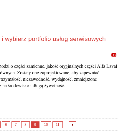
 wybierz portfolio usług serwisowych
chodzi o części zamienne, jakość oryginalnych części Alfa Laval
równych. Zostały one zaprojektowane, aby zapewniać
trzymałość, niezawodność, wydajność, zmniejszone
 na środowisko i długą żywotność.
6
7
8
9
10
11