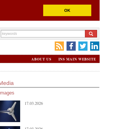
OK
ABOUT US
INS MAIN WEBSITE
Media
Images
17.03.2026
17.03.2026