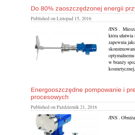
Do 80% zaoszczędzonej energii prz
Published on
Listopad 15, 2016
/INS . Miesza
która ułatwia
zapewnia jako
skonstruowane
optymalnemu p
w branży spoż
kosmetycznej,
Energooszczędne pompowanie i prec
procesowych
Published on
Październik 21, 2016
/INS . Obniża