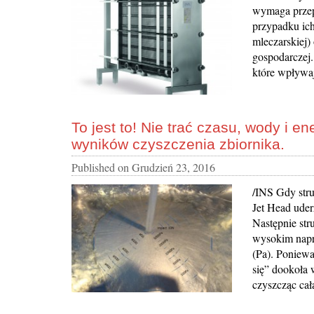
wymaga przep
przypadku ich
mleczarskiej)
gospodarczej.
które wpływaj
To jest to! Nie trać czasu, wody i 
wyników czyszczenia zbiornika.
Published on
Grudzień 23, 2016
/INS Gdy str
Jet Head uder
Następnie str
wysokim napr
(Pa). Poniewa
się” dookoła 
czyszcząc cał