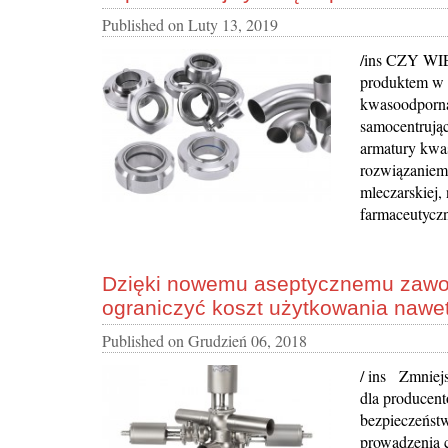
Published on
Luty 13, 2019
/ins CZY WIE
produktem w h
kwasoodporna
samocentrując
armatury kwa
rozwiązaniem
mleczarskiej,
farmaceutyczn
Dzięki nowemu aseptycznemu zawor
ograniczyć koszt użytkowania nawe
Published on
Grudzień 06, 2018
/ ins Zmniej
dla producent
bezpieczeństw
prowadzenia c