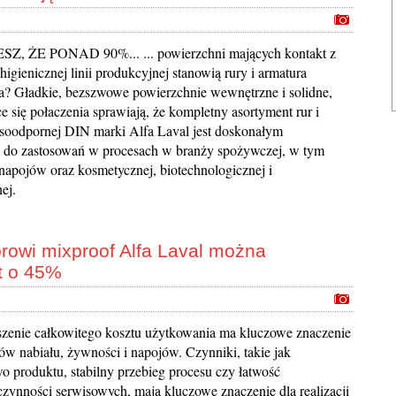
SZ, ŻE PONAD 90%... ... powierzchni mających kontakt z
igienicznej linii produkcyjnej stanowią rury i armatura
? Gładkie, bezszwowe powierzchnie wewnętrzne i solidne,
e się połaczenia sprawiają, że kompletny asortyment rur i
soodpornej DIN marki Alfa Laval jest doskonałym
 do zastosowań w procesach w branży spożywczej, w tym
 napojów oraz kosmetycznej, biotechnologicznej i
ej.
owi mixproof Alfa Laval można
t o 45%
szenie całkowitego kosztu użytkowania ma kluczowe znaczenie
ów nabiału, żywności i napojów. Czynniki, takie jak
o produktu, stabilny przebieg procesu czy łatwość
zynności serwisowych, mają kluczowe znaczenie dla realizacji