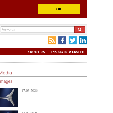
OK
ABOUT US
INS MAIN WEBSITE
Media
Images
17.03.2026
17.03.2026