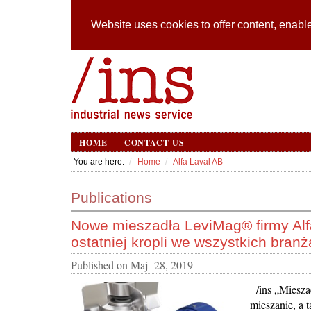
Website uses cookies to offer content, enable
HOME
CONTACT US
You are here:
Home
Alfa Laval AB
Publications
Nowe mieszadła LeviMag® firmy Alf
ostatniej kropli we wszystkich bran
Published on
Maj 28, 2019
/ins „Miesza
mieszanie, a 