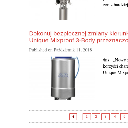
coraz bardzie
Dokonuj bezpiecznej zmiany kieru
Unique Mixproof 3-Body przeznacz
Published on
Październik 11, 2018
/ins „Nowy z
korzyści char
Unique Mixpr
1
2
3
4
5