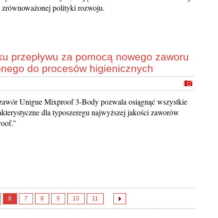
j zrównoważonej polityki rozwoju.
nku przepływu za pomocą nowego zaworu
onego do procesów higienicznych
awór Unigue Mixproof 3-Body pozwala osiągnąć wszystkie
akterystyczne dla typoszeregu najwyższej jakości zaworów
oof.”
6
7
8
9
10
11