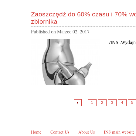
Zaoszczędź do 60% czasu i 70% w
zbiornika
Published on
Marzec 02, 2017
/INS .Wydajne
1
2
3
4
5
Home
Contact Us
About Us
INS main website