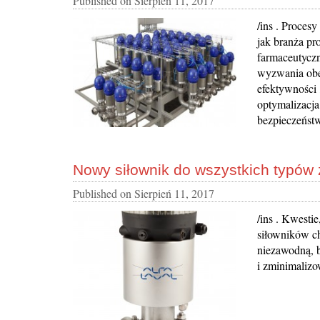
Published on
Sierpień 11, 2017
/ins . Proces
jak branża pr
farmaceutyczn
wyzwania obe
efektywności 
optymalizacja
bezpieczeństw
Nowy siłownik do wszystkich typó
Published on
Sierpień 11, 2017
/ins . Kwesti
siłowników c
niezawodną, 
i zminimalizo