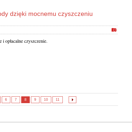
ody dzięki mocnemu czyszczeniu
 i opłacalne czyszczenie.
6
7
8
9
10
11