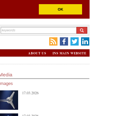
OK
ABOUT US
INS MAIN WEBSITE
Media
Images
17.03.2026
17.03.2026