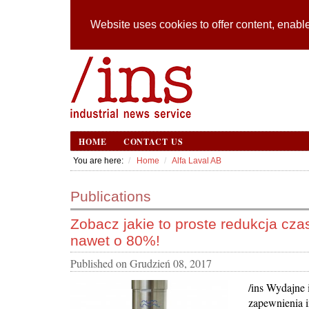
Website uses cookies to offer content, enable
HOME
CONTACT US
You are here:
Home
Alfa Laval AB
Publications
Zobacz jakie to proste redukcja cz
nawet o 80%!
Published on
Grudzień 08, 2017
/ins Wydajne 
zapewnienia i