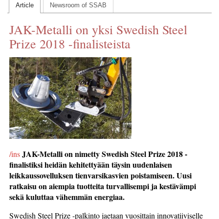
Article
Newsroom of SSAB
CONTACT US
JAK-Metalli on yksi Swedish Steel
INS MAIN WEBSITE
Prize 2018 -finalisteista
ABOUT US
JAK-Metalli on nimetty Swedish Steel Prize 2018 -
/ins
finalistiksi heidän kehitettyään
täysin uudenlaisen
leikkaussovelluksen tienvarsikasvien poistamiseen.
Uusi
ratkaisu on aiempia tuotteita turvallisempi ja kestävämpi
sekä kuluttaa vähemmän energiaa
.
Swedish Steel Prize -palkinto jaetaan vuosittain innovatiiviselle