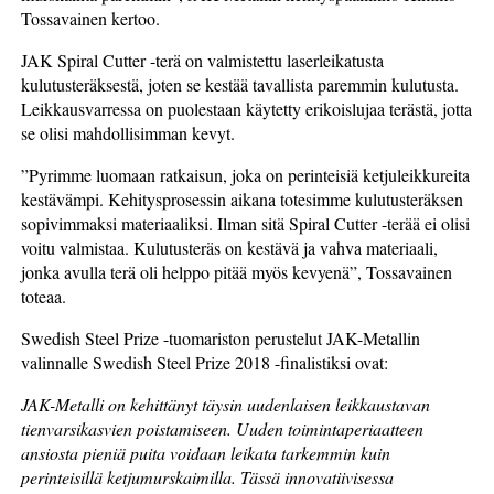
Tossavainen kertoo.
JAK Spiral Cutter -terä on valmistettu laserleikatusta
kulutusteräksestä, joten se kestää tavallista paremmin kulutusta.
Leikkausvarressa on puolestaan käytetty erikoislujaa terästä, jotta
se olisi mahdollisimman kevyt.
”Pyrimme luomaan ratkaisun, joka on perinteisiä ketjuleikkureita
kestävämpi. Kehitysprosessin aikana totesimme kulutusteräksen
sopivimmaksi materiaaliksi. Ilman sitä Spiral Cutter -terää ei olisi
voitu valmistaa. Kulutusteräs on kestävä ja vahva materiaali,
jonka avulla terä oli helppo pitää myös kevyenä”, Tossavainen
toteaa.
Swedish Steel Prize -tuomariston perustelut JAK-Metallin
valinnalle Swedish Steel Prize 2018 -finalistiksi ovat:
JAK-Metalli
on kehittänyt täysin uudenlaisen leikkaustavan
tienvarsikasvien poistamiseen. Uuden toimintaperiaatteen
ansiosta pieniä puita voidaan leikata tarkemmin kuin
perinteisillä ketjumurskaimilla. Tässä innovatiivisessa