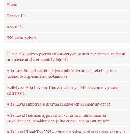
Home
Contact Us
About Us
INS main website
Uuden sukupolven pyörivät ulostyöntyvät pesurit puhdistavat vaikeasti
saavutettavat alueet käsittelylinjoilla
Alfa Lavalin uusi sekoitinjärjestelmä: Vaivattoman sekoittamisen
läpimurto hygieenisessä tuotannossa
Esittelyssä Alfa Lavalin ThinkCircularity: Tehokasta muovijätteen
kierrätystä
Alfa Laval lanseeraa seuraavan sukupolven kunnonvalvonnan
Alfa Laval laajentaa hygieenisten venttiilien valikoimaansa
turvallisuuden, tehokkuuden ja luotettavuuden parantamiseksi
Alfa Laval ThinkTop V55 – erittäin tehokas ja tilaa säästävä anturi- ja