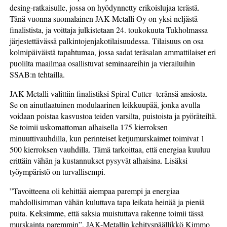
desing-ratkaisulle, jossa on hyödynnetty erikoislujaa terästä.
Tänä vuonna suomalainen JAK-Metalli Oy on yksi neljästä
finalistista, ja voittaja julkistetaan 24. toukokuuta Tukholmassa
järjestettävässä palkintojenjakotilaisuudessa. Tilaisuus on osa
kolmipäiväistä tapahtumaa, jossa sadat teräsalan ammattilaiset eri
puolilta maailmaa osallistuvat seminaareihin ja vierailuihin
SSAB:n tehtailla.
JAK-Metalli valittiin finalistiksi Spiral Cutter -teränsä ansiosta.
Se on ainutlaatuinen modulaarinen leikkuupää, jonka avulla
voidaan poistaa kasvustoa teiden varsilta, puistoista ja pyöräteiltä.
Se toimii uskomattoman alhaisella 175 kierroksen
minuuttivauhdilla, kun perinteiset ketjumurskaimet toimivat 1
500 kierroksen vauhdilla. Tämä tarkoittaa, että energiaa kuuluu
erittäin vähän ja kustannukset pysyvät alhaisina. Lisäksi
työympäristö on turvallisempi.
”Tavoitteena oli kehittää aiempaa parempi ja energiaa
mahdollisimman vähän kuluttava tapa leikata heinää ja pieniä
puita. Keksimme, että saksia muistuttava rakenne toimii tässä
murskainta paremmin”, JAK-Metallin kehityspäällikkö Kimmo