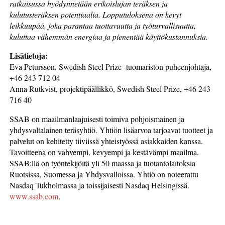
ratkaisussa hyödynnetään erikoislujan teräksen ja
kulutusteräksen potentiaalia. Lopputuloksena on kevyt
leikkuupää, joka parantaa tuottavuutta ja työturvallisuutta,
kuluttaa vähemmän energiaa ja pienentää käyttökustannuksia.
Lisätietoja:
Eva Petursson, Swedish Steel Prize -tuomariston puheenjohtaja,
+46 243 712 04
Anna Rutkvist, projektipäällikkö, Swedish Steel Prize, +46 243
716 40
SSAB on maailmanlaajuisesti toimiva pohjoismainen ja
yhdysvaltalainen teräsyhtiö. Yhtiön lisäarvoa tarjoavat tuotteet ja
palvelut on kehitetty tiiviissä yhteistyössä asiakkaiden kanssa.
Tavoitteena on vahvempi, kevyempi ja kestävämpi maailma.
SSAB:llä on työntekijöitä yli 50 maassa ja tuotantolaitoksia
Ruotsissa, Suomessa ja Yhdysvalloissa. Yhtiö on noteerattu
Nasdaq Tukholmassa ja toissijaisesti Nasdaq Helsingissä.
www.ssab.com
.