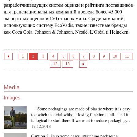
разработчикведущих систем оценки и рейтинга поставщиков
для транснациональных компаний провела более 45 000
экспертных оценок в 150 странах мира. Среди компаний,
использующих систему EcoVadis, такие известные бренды
как Coca Cola, Johnson & Johnson, Nestlé, L’Oréal и Heineken.
1
2
3
4
5
6
7
8
9
10
11
12
13
Media
Images
“Some packagings are made of plastic where it is easy
to switch material without losing function at all – and it
is logical to start there if we want to reduce packaging…
17.12.2018
Caption 2: In extreme cases, switching packaging