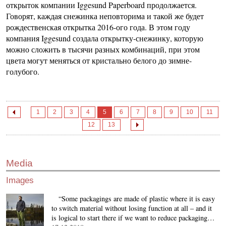
открыток компании Iggesund Paperboard продолжается.
Говорят, каждая снежинка неповторима и такой же будет
рождественская открытка 2016-ого года. В этом году
компания Iggesund создала открытку-снежинку, которую
можно сложить в тысячи разных комбинаций, при этом
цвета могут меняться от кристально белого до зимне-
голубого.
1
2
3
4
5
6
7
8
9
10
11
12
13
Media
Images
“Some packagings are made of plastic where it is easy
to switch material without losing function at all – and it
is logical to start there if we want to reduce packaging…