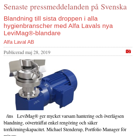
Senaste pressmeddelanden på Svenska
KONTAKTA OSS
INS HEMSIDOR
Blandning till sista droppen i alla
hygienbranscher med Alfa Lavals nya
OM OSS
LeviMag®-blandare
Alfa Laval AB
Publicerad
maj 28, 2019
/ins LeviMag® ger mycket varsam hantering och överlägsen
blandning, oöverträffat enkel rengöring och säker
torrkörningskapacitet. Michael Stenderup, Portfolio Manager för
mixers