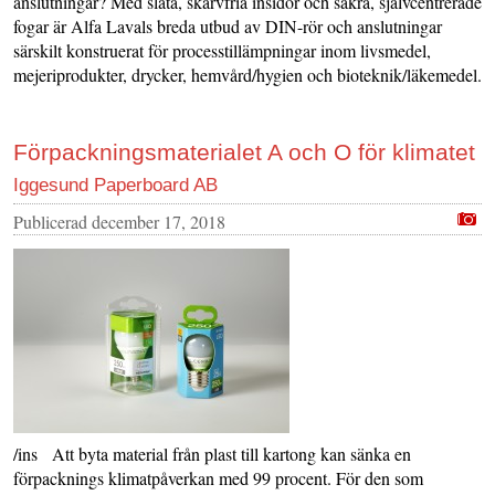
anslutningar? Med släta, skarvfria insidor och säkra, självcentrerade
fogar är Alfa Lavals breda utbud av DIN-rör och anslutningar
särskilt konstruerat för processtillämpningar inom livsmedel,
mejeriprodukter, drycker, hemvård/hygien och bioteknik/läkemedel.
Förpackningsmaterialet A och O för klimatet
Iggesund Paperboard AB
Publicerad
december 17, 2018
/ins Att byta material från plast till kartong kan sänka en
förpacknings klimatpåverkan med 99 procent. För den som