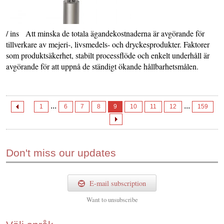
/ ins Att minska de totala ägandekostnaderna är avgörande för
tillverkare av mejeri-, livsmedels- och dryckesprodukter. Faktorer
som produktsäkerhet, stabilt processflöde och enkelt underhåll är
avgörande för att uppnå de ständigt ökande hållbarhetsmålen.
...
...
1
6
7
8
9
10
11
12
159
Don't miss our updates
E-mail subscription
Want to
unsubscribe