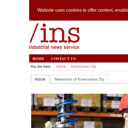
Website uses cookies to offer content, enable
HOME
CONTACT US
You are here:
Home
Konecranes Oyj
Article
Newsroom of Konecranes Oyj