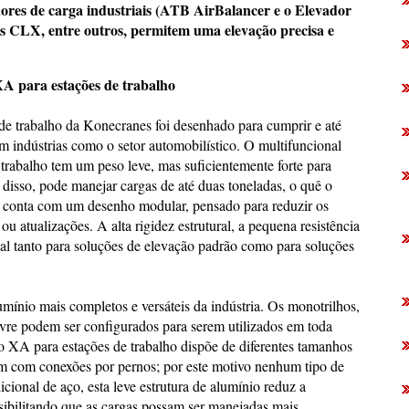
ores de carga industriais (ATB AirBalancer e o Elevador
icos CLX, entre outros, permitem uma elevação precisa e
XA para estações de trabalho
de trabalho da Konecranes foi desenhado para cumprir e até
m indústrias como o setor automobilístico. O multifuncional
trabalho tem um peso leve, mas suficientemente forte para
isso, pode manejar cargas de até duas toneladas, o quê o
a conta com um desenho modular, pensado para reduzir os
u atualizações. A alta rigidez estrutural, a pequena resistência
eal tanto para soluções de elevação padrão como para soluções
mínio mais completos e versáteis da indústria. Os monotrilhos,
 livre podem ser configurados para serem utilizados em toda
o XA para estações de trabalho dispõe de diferentes tamanhos
ntam com conexões por pernos; por este motivo nenhum tipo de
cional de aço, esta leve estrutura de alumínio reduz a
sibilitando que as cargas possam ser manejadas mais