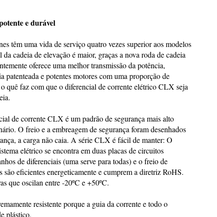
potente e durável
nes têm uma vida de serviço quatro vezes superior aos modelos
 da cadeia de elevação é maior, graças a nova roda de cadeia
ntemente oferece uma melhor transmissão da potência,
ia patenteada e potentes motores com uma proporção de
o quê faz com que o diferencial de corrente elétrico CLX seja
eia.
ncial de corrente CLX é um padrão de segurança mais alto
nário. O freio e a embreagem de segurança foram desenhados
nça, a carga não caia. A série CLX é fácil de manter: O
istema elétrico se encontra em duas placas de circuitos
hos de diferenciais (uma serve para todas) e o freio de
 são eficientes energeticamente e cumprem a diretriz RoHS.
as que oscilan entre -20ºC e +50ºC.
remamente resistente porque a guia da corrente e todo o
e plástico.