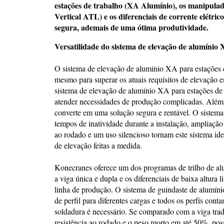
estações de trabalho (XA Alumínio), os manipulad
Vertical ATL) e os diferenciais de corrente elétr
segura, ademais de uma ótima produtividade.
Versatilidade do sistema de elevação de alumínio 
O sistema de elevação de alumínio XA para estações 
mesmo para superar os atuais requisitos de elevação e
sistema de elevação de alumínio XA para estações de 
atender necessidades de produção complicadas. Além d
converte em uma solução segura e rentável. O sistem
tempos de inatividade durante a instalação, ampliação o
ao rodado e um uso silencioso tornam este sistema id
de elevação feitas a medida.
Konecranes oferece um dos programas de trilho de alu
a viga única e dupla e os diferenciais de baixa altura
linha de produção. O sistema de guindaste de alumíni
de perfil para diferentes cargas e todos os perfís co
soldadura é necessário. Se comparado com a viga tradi
resistência ao rodado e o peso morto em até 50%, pos