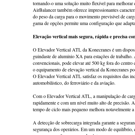
tornando-o uma solução muito flexível para melhorar e
AirBalancer também oferece impressionantes caracterí
do peso da carga para o movimento previsível de car
gama de opções permite uma configuração que adapta 
Elevação vertical mais segura, rápida e precisa c
O Elevador Vertical ATL da Konecranes é um dispositi
guindaste de alumínio XA para estações de trabalho. A
convencionais, pode elevar até 500 kg fora do centro
o equipamento de elevação vertical da Konecranes pod
O Elevador Vertical ATL satisfaz os requisitos das ind
automobilístico, do ferroviário e da aviação.
Com o Elevador Vertical ATL, a manipulação de cargas
rapidamente e com um nível muito alto de precisão. 
tempo de ciclo mais pequeno melhora notavelmente a 
A detecção de sobrecarga integrada garante a segur
segurança dos operários. Em um modo de equilíbrio, 