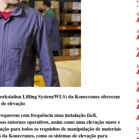
K
K
K
K
K
(Workstation Lifting System/WLS) da Konecranes oferecem
K
 de elevação
 requerem com frequência uma instalação fácil,
os entornos operativos, assim como uma elevação suave e
ação para todos os requisitos de manipulação de materiais
s da Konecranes, como os sistemas de elevação para