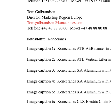
Telefone +351 932233400 | Móvel +351 932 233400
Tom Gulbrandsen
Director, Marketing Region Europe
Tom.gulbrandsen@konecranes.com
Telefone +47 48 88 80 00 | Móvel +47 48 88 80 08
Fotos/fonte:
Konecranes
Image caption 1:
Konecranes ATB AirBalancer in o
Image caption 2:
Konecranes ATL Vertical Lifter i
Image caption 3:
Konecranes XA Aluminum with A
Image caption 4:
Konecranes XA Aluminum with AT
Image caption 5:
Konecranes XA Aluminum with CL
Image caption 6:
Konecranes CLX Electric Chain