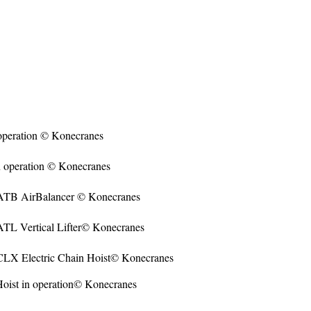
peration © Konecranes
n operation © Konecranes
TB AirBalancer © Konecranes
L Vertical Lifter© Konecranes
X Electric Chain Hoist© Konecranes
 Hoist in operation© Konecranes