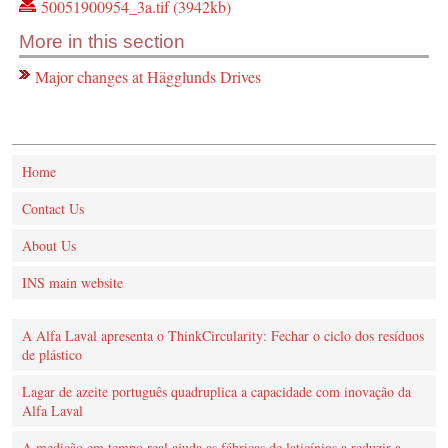
50051900954_3a.tif (3942kb)
More in this section
Major changes at Hägglunds Drives
Home
Contact Us
About Us
INS main website
A Alfa Laval apresenta o ThinkCircularity: Fechar o ciclo dos resíduos
de plástico
Lagar de azeite português quadruplica a capacidade com inovação da
Alfa Laval
A medição em tempo real ajuda as fábricas de laticínios a reduzir a