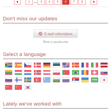
...
1
3
4
5
6
7
8
Don't miss our updates
E-mail subscription
Want to
unsubscribe
Select a language
Lately we've worked with