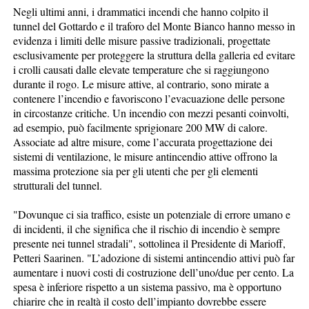
Negli ultimi anni, i drammatici incendi che hanno colpito il
tunnel del Gottardo e il traforo del Monte Bianco hanno messo in
evidenza i limiti delle misure passive tradizionali, progettate
esclusivamente per proteggere la struttura della galleria ed evitare
i crolli causati dalle elevate temperature che si raggiungono
durante il rogo. Le misure attive, al contrario, sono mirate a
contenere l’incendio e favoriscono l’evacuazione delle persone
in circostanze critiche. Un incendio con mezzi pesanti coinvolti,
ad esempio, può facilmente sprigionare 200 MW di calore.
Associate ad altre misure, come l’accurata progettazione dei
sistemi di ventilazione, le misure antincendio attive offrono la
massima protezione sia per gli utenti che per gli elementi
strutturali del tunnel.
"Dovunque ci sia traffico, esiste un potenziale di errore umano e
di incidenti, il che significa che il rischio di incendio è sempre
presente nei tunnel stradali", sottolinea il Presidente di Marioff,
Petteri Saarinen. "L’adozione di sistemi antincendio attivi può far
aumentare i nuovi costi di costruzione dell’uno/due per cento. La
spesa è inferiore rispetto a un sistema passivo, ma è opportuno
chiarire che in realtà il costo dell’impianto dovrebbe essere