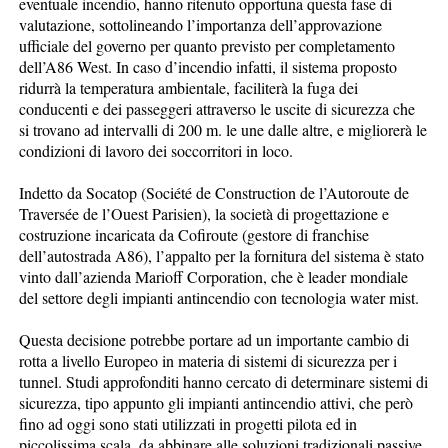
eventuale incendio, hanno ritenuto opportuna questa fase di
valutazione, sottolineando l’importanza dell’approvazione
ufficiale del governo per quanto previsto per completamento
dell’A86 West. In caso d’incendio infatti, il sistema proposto
ridurrà la temperatura ambientale, faciliterà la fuga dei
conducenti e dei passeggeri attraverso le uscite di sicurezza che
si trovano ad intervalli di 200 m. le une dalle altre, e migliorerà le
condizioni di lavoro dei soccorritori in loco.
Indetto da Socatop (Société de Construction de l’Autoroute de
Traversée de l’Ouest Parisien), la società di progettazione e
costruzione incaricata da Cofiroute (gestore di franchise
dell’autostrada A86), l’appalto per la fornitura del sistema è stato
vinto dall’azienda Marioff Corporation, che è leader mondiale
del settore degli impianti antincendio con tecnologia water mist.
Questa decisione potrebbe portare ad un importante cambio di
rotta a livello Europeo in materia di sistemi di sicurezza per i
tunnel. Studi approfonditi hanno cercato di determinare sistemi di
sicurezza, tipo appunto gli impianti antincendio attivi, che però
fino ad oggi sono stati utilizzati in progetti pilota ed in
piccolissima scala, da abbinare alle soluzioni tradizionali passive