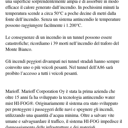
una superficie sorprendentemente ampia e di assorbire in modo
efficace il calore generato dall’incendio. In pochissimi minuti la
temperatura scende a circa 50°C a poche decine di metri dalla
fonte dell’incendio. Senza un sistema antincendio le temperature
possono raggiungere facilmente i 1.200°C.
Le conseguenze di un incendio in un tunnel possono essere
catastrofiche; ricordiamo i 39 morti nell’incendio del traforo del
Monte Bianco.
Gli incendi peggiori divampati nei tunnel stradali hanno sempre
coinvolto uno o più veicoli pesanti. Nel tunnel dell’A86 sarà
proibito l’accesso a tutti i veicoli pesanti.
Marioff. Marioff Corporation Oy è stata la prima azienda che
oltre 15 anni fa ha sviluppato la tecnologia antincendio water
mist HI-FOG®. Originariamente il sistema era stato sviluppato
per proteggere i passeggeri delle navi e spegnere gli incendi,
utilizzando una quantità d’acqua minima. Oltre a salvare vite
umane e salvaguardare il traffico, il sistema HI-FOG impedisce il
danneggiamento delle infrastrutture e dei materiali.