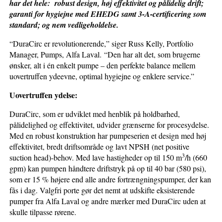
har det hele: robust design, høj effektivitet og pålidelig drift;
garanti for hygiejne med EHEDG samt 3-A-certificering som
standard; og nem vedligeholdelse.
“DuraCirc er revolutionerende,” siger Russ Kelly, Portfolio
Manager, Pumps, Alfa Laval. “Den har alt det, som brugerne
ønsker, alt i én enkelt pumpe – den perfekte balance mellem
uovertruffen ydeevne, optimal hygiejne og enklere service.”
Uovertruffen ydelse:
DuraCirc, som er udviklet med henblik på holdbarhed,
pålidelighed og effektivitet, udvider grænserne for procesydelse.
Med en robust konstruktion har pumpeserien et design med høj
effektivitet, bredt driftsområde og lavt NPSH (net positive
3
suction head)-behov. Med lave hastigheder op til 150 m
/h (660
gpm) kan pumpen håndtere driftstryk på op til 40 bar (580 psi),
som er 15 % højere end alle andre fortrængningspumper, der kan
fås i dag. Valgfri porte gør det nemt at udskifte eksisterende
pumper fra Alfa Laval og andre mærker med DuraCirc uden at
skulle tilpasse rørene.