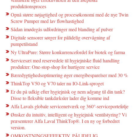
produktionsproces
Opnå større nøjagtighed og procesøkonomi med de nye Twin
Screw Pumper med lav flowhastighed
Sådan imødegås udfordringer med blanding af pulver
Digitale sensorer sørger for pålidelig overvågning af
pumpetilstand
Ny UltraPure: Større konkurrencefordel for biotek og farma
Servicesæt med reservedele til hygiejniske fluid handling
produkter: One-stop-shop for hurtigere service
Bæredygtighedsoptimering øger energibesparelser med 30 %
ThinkTop V50 og V70 taler nu IO-Link-sproget
Er du på udkig efter hygiejnisk og nem adgang til din tank?
Disse to fleksible tankdæksler lader dig komme ind
Alfa Lavals globale servicenetværk og 360°-serviceportefølje
Ønsker du intuitiv, intelligent og hygiejnisk ventilstyring? Vi
præsenterer Alfa Laval ThinkTop®. I en ny og forbedret
version.
OMKOSTNINGSEFFEKTIV, PÅLIDELIG