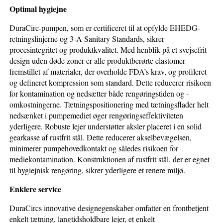
Optimal hygiejne
DuraCirc-pumpen, som er certificeret til at opfylde EHEDG-
retningslinjerne og 3-A Sanitary Standards, sikrer
procesintegritet og produktkvalitet. Med henblik på et svejsefrit
design uden døde zoner er alle produktberørte elastomer
fremstillet af materialer, der overholde FDA’s krav, og profileret
og defineret kompression som standard. Dette reducerer risikoen
for kontamination og nedsætter både rengøringstiden og -
omkostningerne. Tætningspositionering med tætningsflader helt
nedsænket i pumpemediet øger rengøringseffektiviteten
yderligere. Robuste lejer understøtter aksler placeret i en solid
gearkasse af rustfrit stål. Dette reducerer akselbevægelsen,
minimerer pumpehovedkontakt og således risikoen for
mediekontamination. Konstruktionen af rustfrit stål, der er egnet
til hygiejnisk rengøring, sikrer yderligere et renere miljø.
Enklere service
DuraCircs innovative designegenskaber omfatter en frontbetjent
enkelt tætning, langtidsholdbare lejer, et enkelt