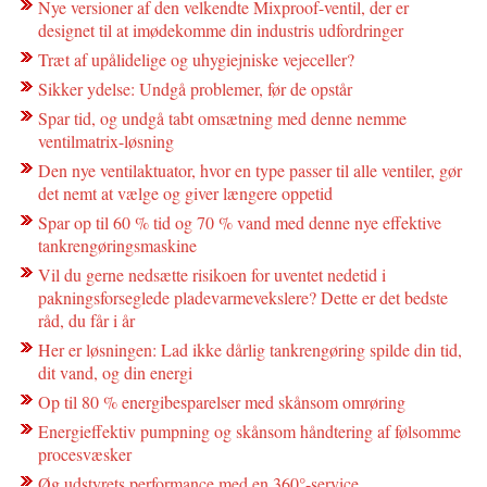
Nye versioner af den velkendte Mixproof-ventil, der er
designet til at imødekomme din industris udfordringer
Træt af upålidelige og uhygiejniske vejeceller?
Sikker ydelse: Undgå problemer, før de opstår
Spar tid, og undgå tabt omsætning med denne nemme
ventilmatrix-løsning
Den nye ventilaktuator, hvor en type passer til alle ventiler, gør
det nemt at vælge og giver længere oppetid
Spar op til 60 % tid og 70 % vand med denne nye effektive
tankrengøringsmaskine
Vil du gerne nedsætte risikoen for uventet nedetid i
pakningsforseglede pladevarmevekslere? Dette er det bedste
råd, du får i år
Her er løsningen: Lad ikke dårlig tankrengøring spilde din tid,
dit vand, og din energi
Op til 80 % energibesparelser med skånsom omrøring
Energieffektiv pumpning og skånsom håndtering af følsomme
procesvæsker
Øg udstyrets performance med en 360°-service