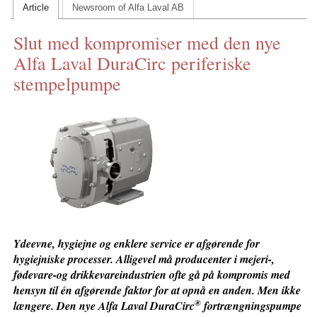
Article
Newsroom of Alfa Laval AB
CONTACT US
Slut med kompromiser med den nye
INS MAIN WEBSITE
Alfa Laval DuraCirc periferiske
ABOUT US
stempelpumpe
Ydeevne, hygiejne og enklere service er afgørende for
hygiejniske processer. Alligevel må producenter i mejeri-,
fødevare-og drikkevareindustrien ofte gå på kompromis med
hensyn til én afgørende faktor for at opnå en anden. Men ikke
®
længere. Den nye Alfa Laval DuraCirc
fortrængningspumpe