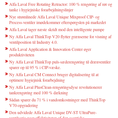
Alfa Laval Free Rotating Retractor: 100 % rengøring af rør og
tanke i hygiejniske forarbejdningslinjer
Nye strømlinede Alfa Laval Unique Mixproof CIP- og
Process-ventiler imødekommer efterspørgslen på markedet
Alfa Laval tager næste skridt mod den intelligente pumpe
Ny Alfa Laval ThinkTop V20 flytter grænserne for visning af
ventilposition til Industry 4.0.
Alfa Laval Application & Innovation Center øger
produktiviteten
Ny Alfa Laval ThinkTop puls-sæderengøring til drænventiler
sparer op til 95 % i CIP-væske.
Ny Alfa Laval CM Connect bruger digitalisering til at
optimere hygiejnisk forarbejdning
Ny Alfa Laval PlusClean-rengøringsdyse revolutionerer
tankrengøring med 100 % dækning
Sådan sparer du 71 % i vandomkostninger med ThinkTop
V70-opgradering
Den udvidede Alfa Laval Unique DV-ST UltraPure-
ventilserie øger effektiviteten af den aseptiske