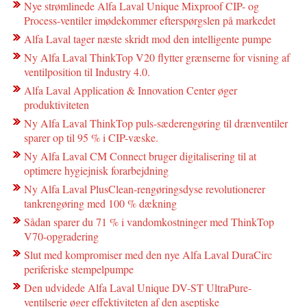
Nye strømlinede Alfa Laval Unique Mixproof CIP- og
Process-ventiler imødekommer efterspørgslen på markedet
Alfa Laval tager næste skridt mod den intelligente pumpe
Ny Alfa Laval ThinkTop V20 flytter grænserne for visning af
ventilposition til Industry 4.0.
Alfa Laval Application & Innovation Center øger
produktiviteten
Ny Alfa Laval ThinkTop puls-sæderengøring til drænventiler
sparer op til 95 % i CIP-væske.
Ny Alfa Laval CM Connect bruger digitalisering til at
optimere hygiejnisk forarbejdning
Ny Alfa Laval PlusClean-rengøringsdyse revolutionerer
tankrengøring med 100 % dækning
Sådan sparer du 71 % i vandomkostninger med ThinkTop
V70-opgradering
Slut med kompromiser med den nye Alfa Laval DuraCirc
periferiske stempelpumpe
Den udvidede Alfa Laval Unique DV-ST UltraPure-
ventilserie øger effektiviteten af den aseptiske