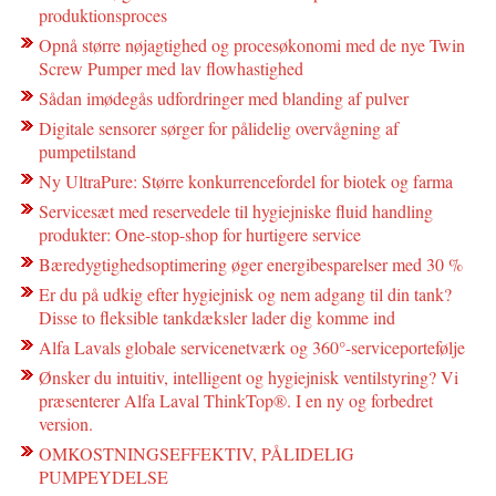
produktionsproces
Opnå større nøjagtighed og procesøkonomi med de nye Twin
Screw Pumper med lav flowhastighed
Sådan imødegås udfordringer med blanding af pulver
Digitale sensorer sørger for pålidelig overvågning af
pumpetilstand
Ny UltraPure: Større konkurrencefordel for biotek og farma
Servicesæt med reservedele til hygiejniske fluid handling
produkter: One-stop-shop for hurtigere service
Bæredygtighedsoptimering øger energibesparelser med 30 %
Er du på udkig efter hygiejnisk og nem adgang til din tank?
Disse to fleksible tankdæksler lader dig komme ind
Alfa Lavals globale servicenetværk og 360°-serviceportefølje
Ønsker du intuitiv, intelligent og hygiejnisk ventilstyring? Vi
præsenterer Alfa Laval ThinkTop®. I en ny og forbedret
version.
OMKOSTNINGSEFFEKTIV, PÅLIDELIG
PUMPEYDELSE