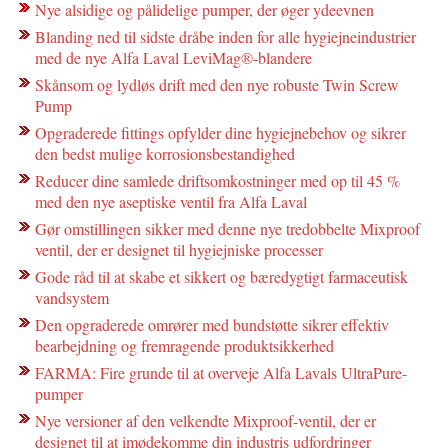
Nye alsidige og pålidelige pumper, der øger ydeevnen
Blanding ned til sidste dråbe inden for alle hygiejneindustrier
med de nye Alfa Laval LeviMag®-blandere
Skånsom og lydløs drift med den nye robuste Twin Screw
Pump
Opgraderede fittings opfylder dine hygiejnebehov og sikrer
den bedst mulige korrosionsbestandighed
Reducer dine samlede driftsomkostninger med op til 45 %
med den nye aseptiske ventil fra Alfa Laval
Gør omstillingen sikker med denne nye tredobbelte Mixproof
ventil, der er designet til hygiejniske processer
Gode råd til at skabe et sikkert og bæredygtigt farmaceutisk
vandsystem
Den opgraderede omrører med bundstøtte sikrer effektiv
bearbejdning og fremragende produktsikkerhed
FARMA: Fire grunde til at overveje Alfa Lavals UltraPure-
pumper
Nye versioner af den velkendte Mixproof-ventil, der er
designet til at imødekomme din industris udfordringer