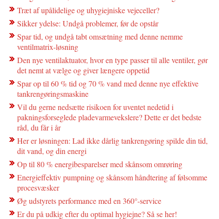
Træt af upålidelige og uhygiejniske vejeceller?
Sikker ydelse: Undgå problemer, før de opstår
Spar tid, og undgå tabt omsætning med denne nemme
ventilmatrix-løsning
Den nye ventilaktuator, hvor en type passer til alle ventiler, gør
det nemt at vælge og giver længere oppetid
Spar op til 60 % tid og 70 % vand med denne nye effektive
tankrengøringsmaskine
Vil du gerne nedsætte risikoen for uventet nedetid i
pakningsforseglede pladevarmevekslere? Dette er det bedste
råd, du får i år
Her er løsningen: Lad ikke dårlig tankrengøring spilde din tid,
dit vand, og din energi
Op til 80 % energibesparelser med skånsom omrøring
Energieffektiv pumpning og skånsom håndtering af følsomme
procesvæsker
Øg udstyrets performance med en 360°-service
Er du på udkig efter du optimal hygiejne? Så se her!