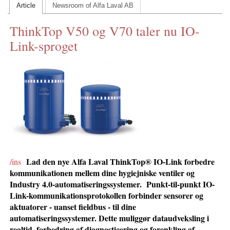
Article
Newsroom of Alfa Laval AB
CONTACT US
ThinkTop V50 og V70 taler nu IO-
INS MAIN WEBSITE
Link-sproget
ABOUT US
Lad den nye Alfa Laval ThinkTop® IO-Link forbedre
/ins
kommunikationen mellem dine hygiejniske ventiler og
Industry 4.0-automatiseringssystemer. Punkt-til-punkt IO-
Link-kommunikationsprotokollen forbinder sensorer og
aktuatorer - uanset fieldbus - til dine
automatiseringssystemer. Dette muliggør dataudveksling i
realtid, forbedring af diagnosticering og forenkling af