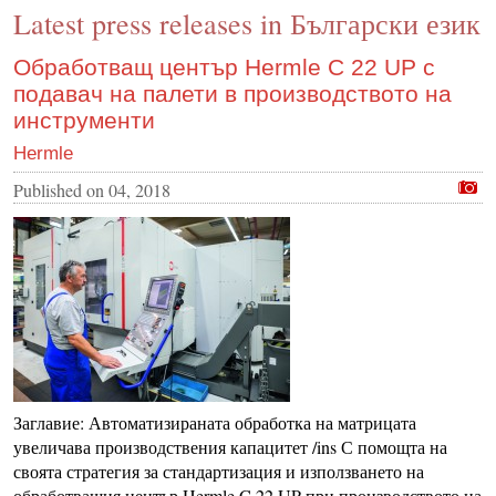
Latest press releases in Български език
CONTACT US
INS MAIN WEBSITE
Обработващ център Hermle C 22 UP с
подавач на палети в производството на
ABOUT US
инструменти
Hermle
Published on
04, 2018
Заглавие: Автоматизираната обработка на матрицата
увеличава производствения капацитет /ins С помощта на
своята стратегия за стандартизация и използването на
обработващия център Hermle C 22 UP при производството на