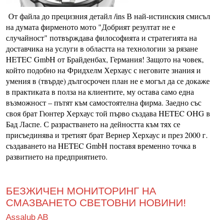
От файла до прецизния детайл /ins В най-истинския смисъл
на думата фирменото мото "Добрият резултат не е
случайност" потвърждава философията и стратегията на
доставчика на услуги в областта на технологии за рязане
HETEC GmbH от Брайденбах, Германия! Защото на човек,
който подобно на Фридхелм Херхаус с неговите знания и
умения в (твърде) дългосрочен план не е могъл да се докаже
в практиката в полза на клиентите, му остава само една
възможност – пътят към самостоятелна фирма. Заедно със
своя брат Гюнтер Херхаус той първо създава HETEC OHG в
Бад Ласпе. С разрастването на дейността към тях се
присъединява и третият брат Вернер Херхаус и през 2000 г.
създаването на HETEC GmbH поставя временно точка в
развитието на предприятието.
БЕЗЖИЧЕН МОНИТОРИНГ НА
СМАЗВАНЕТО СВЕТОВНИ НОВИНИ!
Assalub AB