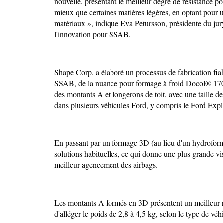
nouvelle, présentant le meilleur degré de résistance pos
mieux que certaines matières légères, en optant pour 
matériaux », indique Eva Petursson, présidente du jur
l'innovation pour SSAB.
Shape Corp. a élaboré un processus de fabrication fiab
SSAB, de la nuance pour formage à froid Docol® 1700
des montants A et longerons de toit, avec une taille d
dans plusieurs véhicules Ford, y compris le Ford Exp
En passant par un formage 3D (au lieu d'un hydroforma
solutions habituelles, ce qui donne une plus grande vis
meilleur agencement des airbags.
Les montants A formés en 3D présentent un meilleur ra
d'alléger le poids de 2,8 à 4,5 kg, selon le type de véh